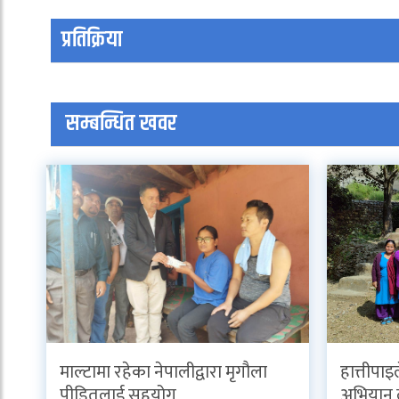
प्रतिक्रिया
सम्बन्धित खवर
माल्टामा रहेका नेपालीद्वारा मृगौला
हात्तीपा
पीडितलाई सहयोग
अभियान ल