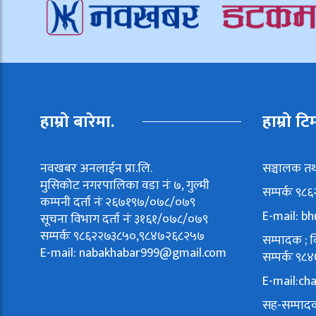
हाम्रो बारेमा.
हाम्रो टि
नवखबर अनलाईन प्रा.लि.
सञ्चालक तथ
मुसिकोट नगरपालिका वडा नंः ७, गुल्मी
सम्पर्कः ९
कम्पनी दर्ता नंः २६७१९७/०७८/०७९
E-mail:
bh
सूचना विभाग दर्ता नंः ३१६१/०७८/०७९
सम्पर्कः ९८६२२७३८५०,९८४७२६८२५७
सम्पादक ; वि
E-mail:
nabakhabar999@gmail.com
सम्पर्कः 
E-mail:
ch
सह-सम्पादक