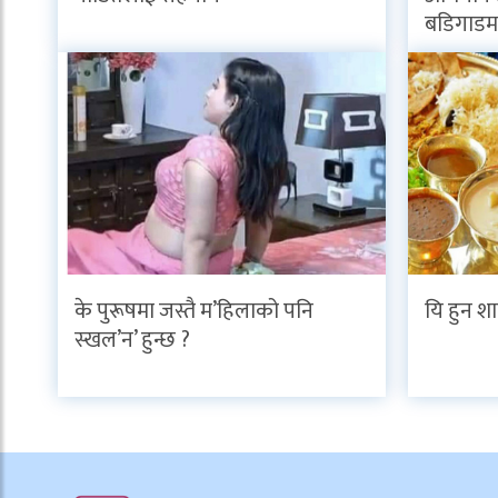
बडिगाडमा
के पुरूषमा जस्तै म’हिलाको पनि
यि हुन शा
स्खल’न’ हुन्छ ?