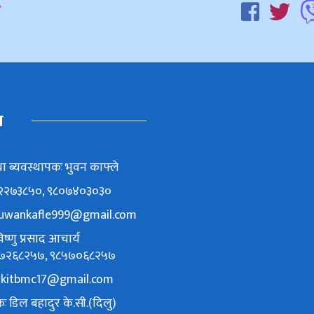
म
ा ब्यवस्थापकः भुवन काफ्ले
८६२२७३८५०, ९८०७४०३०३०
uwankafle999@gmail.com
ष्णु प्रसाद आचार्य
९८४७२६८२५७, ९८५७०६८२५७
akitbmc17@gmail.com
ः डिल बहादुर के.सी.(दिलु)