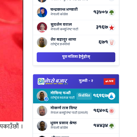
on
Nepse
Bajar
View
Nepal
Electi
Result
Live
on
Nepse
पकाउँछौं ।
Bajar