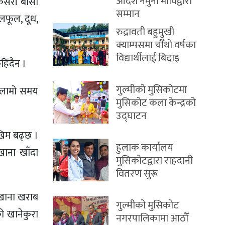
आदर्श नमुना माविद्वारा
ा कसरी बासी
सम्मान
फलफूल, दूध,
रुद्रावती बहुमुखी
क्याम्पसमा चौँथो वर्षका
विद्यार्थीलाई बिदाइ
हिंदैन ।
गुल्मीको मुसिकोटमा
 । लामो समय
मुसिकोट कला केन्द्रको
उद्घाटन
िम बढ्छ ।
हुलाक कार्यालय
खाना खाँदा
मुसिकोटद्वारा राहदानी
वितरण सुरू
ा खाना खराब
गुल्मीको मुसिकोट
को खानेकुरा
नगरपालिकामा आठौँ