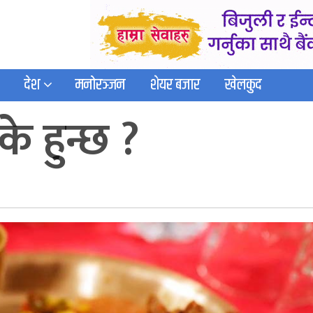
देश
मनोरञ्जन
शेयर बजार
खेलकुद
े हुन्छ ?