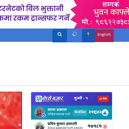
English
View
Nepal
Electi
Result
Live