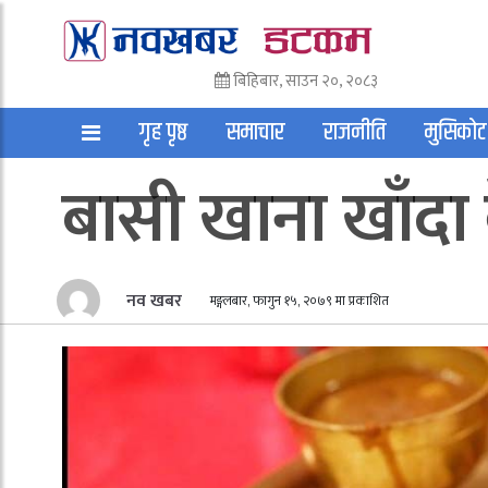
बिहिबार, साउन २०, २०८३
गृह पृष्ठ
समाचार
राजनीति
मुसिकोट
बासी खाना खाँदा क
अन्तराष्ट्रिय
साहित्य
अन्य
नव खबर
मङ्गलबार, फागुन १५, २०७९ मा प्रकाशित