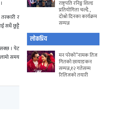
राष्ट्रपति रनिङ्ग शिल्ड
 ।
प्रतियोगिता चल्दै ,
दोश्रो दिनका कार्यक्रम
ो तरकारी र
सम्पन्न
सधैं छुट्टै
लोकप्रिय
न सक्छ । पेट
मन परेको”नामक तिज
े लामो समय
गितको छायाङकन
सम्पन्न,१२ गतेसम्म
रिलिजको तयारी