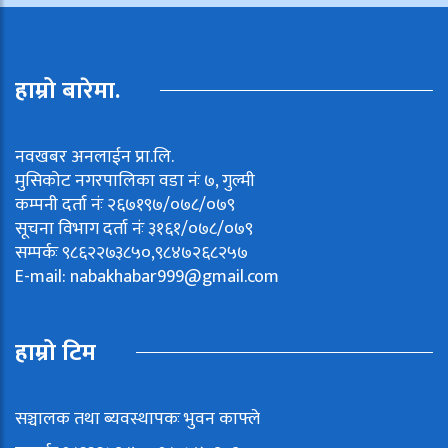
हाम्रो बारेमा.
नवखबर अनलाईन प्रा.लि.
मुसिकोट नगरपालिका वडा नंः ७, गुल्मी
कम्पनी दर्ता नंः २६७१९७/०७८/०७९
सूचना विभाग दर्ता नंः ३१६१/०७८/०७९
सम्पर्कः ९८६२२७३८५०,९८४७२६८२५७
E-mail:
nabakhabar999@gmail.com
हाम्रो टिम
सञ्चालक तथा ब्यवस्थापकः भुवन काफ्ले