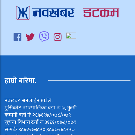
हाम्रो बारेमा.
नवखबर अनलाईन प्रा.लि.
मुसिकोट नगरपालिका वडा नंः ७, गुल्मी
कम्पनी दर्ता नंः २६७१९७/०७८/०७९
सूचना विभाग दर्ता नंः ३१६१/०७८/०७९
सम्पर्कः ९८६२२७३८५०,९८४७२६८२५७