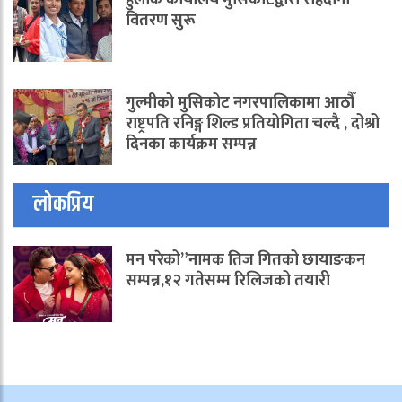
हुलाक कार्यालय मुसिकोटद्वारा राहदानी
वितरण सुरू
गुल्मीको मुसिकोट नगरपालिकामा आठौँ
राष्ट्रपति रनिङ्ग शिल्ड प्रतियोगिता चल्दै , दोश्रो
दिनका कार्यक्रम सम्पन्न
लोकप्रिय
मन परेको”नामक तिज गितको छायाङकन
सम्पन्न,१२ गतेसम्म रिलिजको तयारी