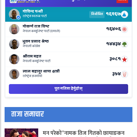
N
E
R
L
o
N
B
ताजा समाचार
मन परेको”नामक तिज गितको छायाङकन