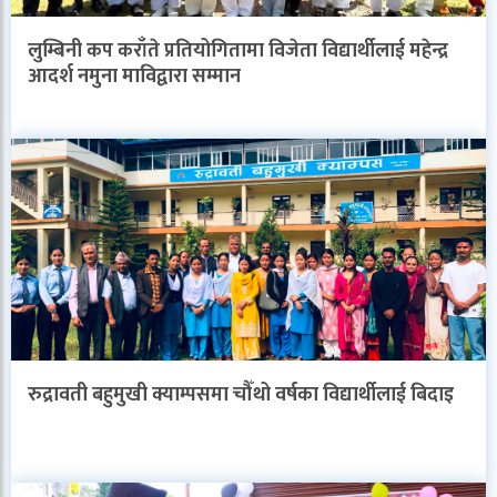
लुम्बिनी कप कराँते प्रतियोगितामा विजेता विद्यार्थीलाई महेन्द्र
आदर्श नमुना माविद्वारा सम्मान
रुद्रावती बहुमुखी क्याम्पसमा चौँथो वर्षका विद्यार्थीलाई बिदाइ