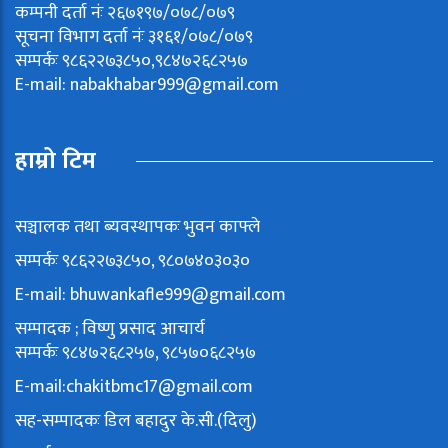
कम्पनी दर्ता नंः २६७१९७/०७८/०७९
सूचना विभाग दर्ता नंः ३१६१/०७८/०७९
सम्पर्कः ९८६२२७३८५०,९८४७२६८२५७
E-mail:
nabakhabar999@gmail.com
हाम्रो टिम
सञ्चालक तथा ब्यवस्थापकः भुवन काफ्ले
सम्पर्कः ९८६२२७३८५०, ९८०७४०३०३०
E-mail:
bhuwankafle999@gmail.com
सम्पादक ; विष्णु प्रसाद आचार्य
सम्पर्कः ९८४७२६८२५७, ९८५७०६८२५७
E-mail:
chakitbmc17@gmail.com
सह-सम्पादकः डिल बहादुर के.सी.(दिलु)