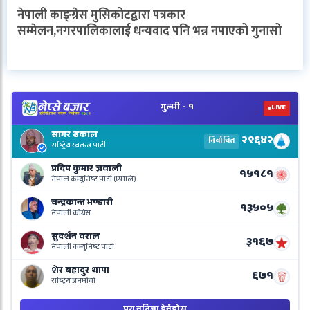
नेपाली काङ्ग्रेस मुसिकोटद्वारा पत्रकार
सम्मेलन,नगरपालिकालाई धन्यवाद पनि भन्न नपाएको गुनासो
V
N
E
R
L
o
N
B