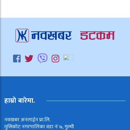
हाम्रो बारेमा.
नवखबर अनलाईन प्रा.लि.
मुसिकोट नगरपालिका वडा नंः ७, गुल्मी