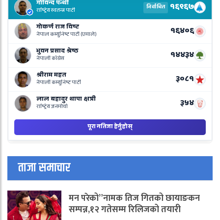
E
R
L
o
N
B
ताजा समाचार
मन परेको”नामक तिज गितको छायाङकन
सम्पन्न,१२ गतेसम्म रिलिजको तयारी