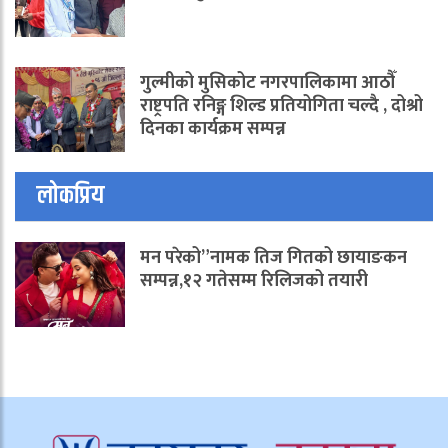
गुल्मीको मुसिकोट नगरपालिकामा आठौँ
राष्ट्रपति रनिङ्ग शिल्ड प्रतियोगिता चल्दै , दोश्रो
दिनका कार्यक्रम सम्पन्न
लोकप्रिय
मन परेको”नामक तिज गितको छायाङकन
सम्पन्न,१२ गतेसम्म रिलिजको तयारी