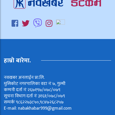
हाम्रो बारेमा.
नवखबर अनलाईन प्रा.लि.
मुसिकोट नगरपालिका वडा नंः ७, गुल्मी
कम्पनी दर्ता नंः २६७१९७/०७८/०७९
सूचना विभाग दर्ता नंः ३१६१/०७८/०७९
सम्पर्कः ९८६२२७३८५०,९८४७२६८२५७
E-mail:
nabakhabar999@gmail.com