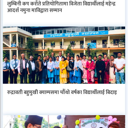
लुम्बिनी कप कराँते प्रतियोगितामा विजेता विद्यार्थीलाई महेन्द्र
आदर्श नमुना माविद्वारा सम्मान
रुद्रावती बहुमुखी क्याम्पसमा चौँथो वर्षका विद्यार्थीलाई बिदाइ