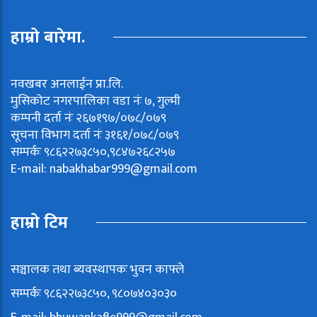
हाम्रो बारेमा.
नवखबर अनलाईन प्रा.लि.
मुसिकोट नगरपालिका वडा नंः ७, गुल्मी
कम्पनी दर्ता नंः २६७१९७/०७८/०७९
सूचना विभाग दर्ता नंः ३१६१/०७८/०७९
सम्पर्कः ९८६२२७३८५०,९८४७२६८२५७
E-mail:
nabakhabar999@gmail.com
हाम्रो टिम
सञ्चालक तथा ब्यवस्थापकः भुवन काफ्ले
सम्पर्कः ९८६२२७३८५०, ९८०७४०३०३०