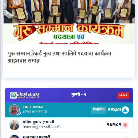
गुरु सम्मान ,रेकर्ड नृत्य तथा सालिमे पदयात्रा कार्यक्रम
आइतबार सम्पन्न
V
N
E
R
L
o
N