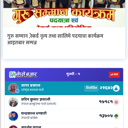
गुरु सम्मान ,रेकर्ड नृत्य तथा सालिमे पदयात्रा कार्यक्रम
आइतबार सम्पन्न
V
N
E
R
L
o
N
B