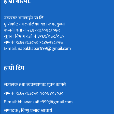
हाम्रो बारेमा.
नवखबर अनलाईन प्रा.लि.
मुसिकोट नगरपालिका वडा नंः ७, गुल्मी
कम्पनी दर्ता नंः २६७१९७/०७८/०७९
सूचना विभाग दर्ता नंः ३१६१/०७८/०७९
सम्पर्कः ९८६२२७३८५०,९८४७२६८२५७
E-mail:
nabakhabar999@gmail.com
हाम्रो टिम
सञ्चालक तथा ब्यवस्थापकः भुवन काफ्ले
सम्पर्कः ९८६२२७३८५०, ९८०७४०३०३०
E-mail:
bhuwankafle999@gmail.com
सम्पादक ; विष्णु प्रसाद आचार्य