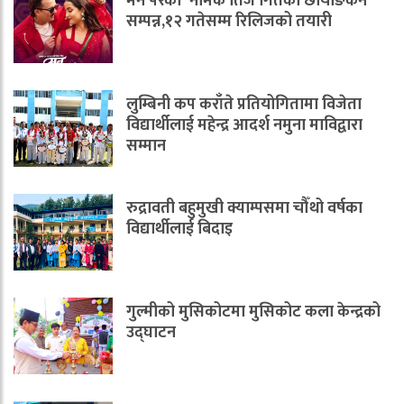
मन परेको”नामक तिज गितको छायाङकन
सम्पन्न,१२ गतेसम्म रिलिजको तयारी
लुम्बिनी कप कराँते प्रतियोगितामा विजेता
विद्यार्थीलाई महेन्द्र आदर्श नमुना माविद्वारा
सम्मान
रुद्रावती बहुमुखी क्याम्पसमा चौँथो वर्षका
विद्यार्थीलाई बिदाइ
गुल्मीको मुसिकोटमा मुसिकोट कला केन्द्रको
उद्घाटन