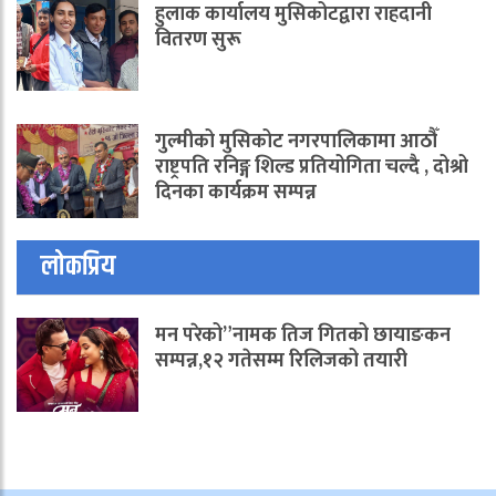
हुलाक कार्यालय मुसिकोटद्वारा राहदानी
वितरण सुरू
गुल्मीको मुसिकोट नगरपालिकामा आठौँ
राष्ट्रपति रनिङ्ग शिल्ड प्रतियोगिता चल्दै , दोश्रो
दिनका कार्यक्रम सम्पन्न
लोकप्रिय
मन परेको”नामक तिज गितको छायाङकन
सम्पन्न,१२ गतेसम्म रिलिजको तयारी