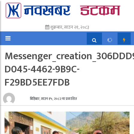
शुक्रबार, साउन २१, २०८३
Messenger_creation_306DDD
D045-4462-9B9C-
F29BD5EE7FDB
बिहिबार, साउन १५, २०८२ मा प्रकाशित