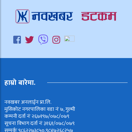
हाम्रो बारेमा.
नवखबर अनलाईन प्रा.लि.
मुसिकोट नगरपालिका वडा नंः ७, गुल्मी
कम्पनी दर्ता नंः २६७१९७/०७८/०७९
सूचना विभाग दर्ता नंः ३१६१/०७८/०७९
सम्पर्कः ९८६२२७३८५०,९८४७२६८२५७