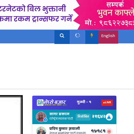
English
View
Nepal
Electi
Result
Live