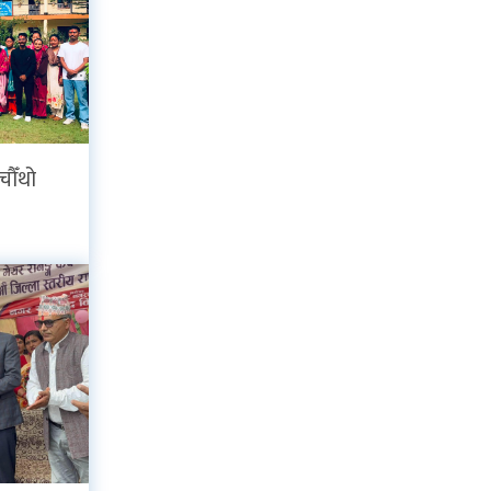
चौँथो