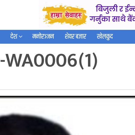
देश
मनोरञ्जन
शेयर बजार
खेलकुद
-WA0006(1)