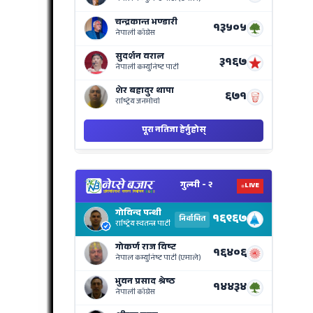
on
Nepse
Bajar
View
Nepal
Electi
Result
Live
on
Nepse
Bajar