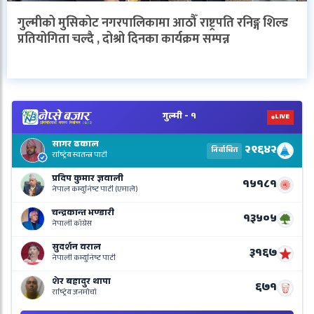
गुल्मीको मुसिकोट नगरपालिकामा आठौँ राष्ट्रपति रनिङ्ग शिल्ड
प्रतियोगिता चल्दै , दोश्रो दिनका कार्यक्रम सम्पन्न
V
N
E
R
L
o
N
B