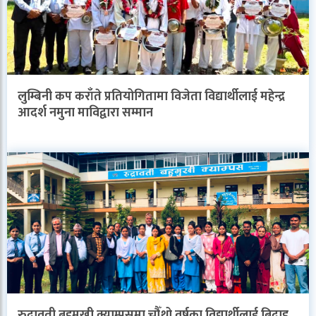
लुम्बिनी कप कराँते प्रतियोगितामा विजेता विद्यार्थीलाई महेन्द्र
आदर्श नमुना माविद्वारा सम्मान
रुद्रावती बहुमुखी क्याम्पसमा चौँथो वर्षका विद्यार्थीलाई बिदाइ