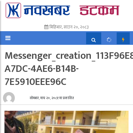
बिहिबार, साउन २०, २०८३
Messenger_creation_113F96E8
A7DC-4AE6-B14B-
7E5910EEE96C
सोमबार, माघ २०, २०८१ मा प्रकाशित