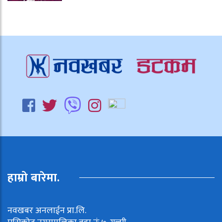
हाम्रो बारेमा.
नवखबर अनलाईन प्रा.लि.