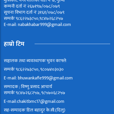
मुसिकोट नगरपालिका वडा नंः ७, गुल्मी
कम्पनी दर्ता नंः २६७१९७/०७८/०७९
सूचना विभाग दर्ता नंः ३१६१/०७८/०७९
सम्पर्कः ९८६२२७३८५०,९८४७२६८२५७
E-mail:
nabakhabar999@gmail.com
हाम्रो टिम
सञ्चालक तथा ब्यवस्थापकः भुवन काफ्ले
सम्पर्कः ९८६२२७३८५०, ९८०७४०३०३०
E-mail:
bhuwankafle999@gmail.com
सम्पादक ; विष्णु प्रसाद आचार्य
सम्पर्कः ९८४७२६८२५७, ९८५७०६८२५७
E-mail:
chakitbmc17@gmail.com
सह-सम्पादकः डिल बहादुर के.सी.(दिलु)