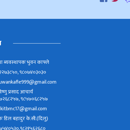
म
ा ब्यवस्थापकः भुवन काफ्ले
८६२२७३८५०, ९८०७४०३०३०
uwankafle999@gmail.com
ष्णु प्रसाद आचार्य
९८४७२६८२५७, ९८५७०६८२५७
akitbmc17@gmail.com
ः डिल बहादुर के.सी.(दिलु)
९८४७५४०५३०,९८२१५६२६८०