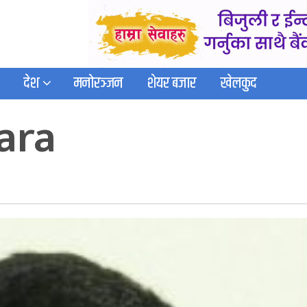
देश
मनोरञ्जन
शेयर बजार
खेलकुद
ara