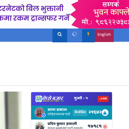
English
View
Nepal
Electi
Result
Live