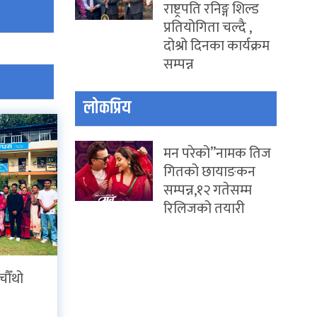
राष्ट्रपति रनिङ्ग शिल्ड
प्रतियोगिता चल्दै ,
दोश्रो दिनका कार्यक्रम
सम्पन्न
लोकप्रिय
मन परेको”नामक तिज
गितको छायाङकन
सम्पन्न,१२ गतेसम्म
रिलिजको तयारी
चौँथो