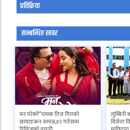
प्रतिक्रिया
सम्बन्धित खवर
मन परेको”नामक तिज गितको
लुम्बिनी 
छायाङकन सम्पन्न,१२ गतेसम्म
विजेता विद
रिलिजको तयारी
माविद्वार