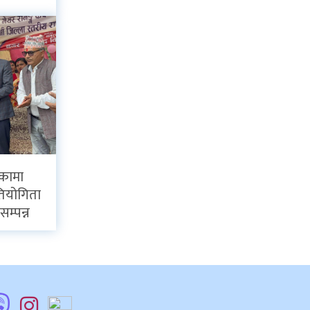
िकामा
्रतियोगिता
सम्पन्न