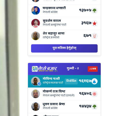
on
Nepse
Bajar
View
Nepal
Electi
Result
Live
on
Nepse
Bajar