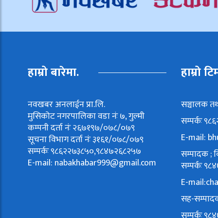
हाम्रो बारेमा.
हाम्रो टि
नवखबर अनलाईन प्रा.लि.
सञ्चालक तथ
मुसिकोट नगरपालिका वडा नंः ७, गुल्मी
सम्पर्कः ९
कम्पनी दर्ता नंः २६७१९७/०७८/०७९
E-mail:
bh
सूचना विभाग दर्ता नंः ३१६१/०७८/०७९
सम्पर्कः ९८६२२७३८५०,९८४७२६८२५७
सम्पादक ; वि
E-mail:
nabakhabar999@gmail.com
सम्पर्कः 
E-mail:
ch
सह-सम्पादक
सम्पर्कः 