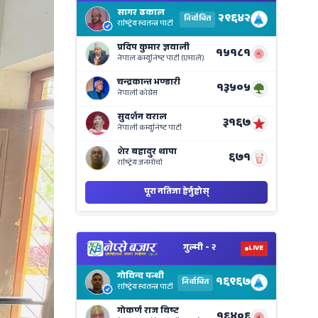
Electi
Result
Live
on
Nepse
Bajar
View
Nepal
Electi
Result
Live