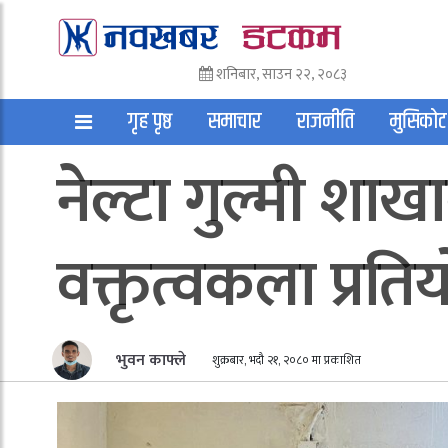
शनिबार, साउन २२, २०८३
गृह पृष्ठ
समाचार
राजनीति
मुसिकोट
नेल्टा गुल्मी श
अन्तराष्ट्रिय
साहित्य
अन्य
वक्तृत्वकला प्रतिय
भुवन काफ्ले
शुक्रबार, भदौ २१, २०८० मा प्रकाशित