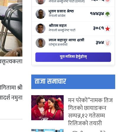
on
Nepse
Bajar
क्तृत्वकला
ताजा समाचार
ोगितामा श्री
 आदर्श नमुना
मन परेको”नामक तिज
गितको छायाङकन
सम्पन्न,१२ गतेसम्म
रिलिजको तयारी