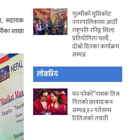
गुल्मीको मुसिकोट
राल, सहायक
नगरपालिकामा आठौँ
राष्ट्रपति रनिङ्ग शिल्ड
वामीका शाखा
प्रतियोगिता चल्दै ,
दोश्रो दिनका कार्यक्रम
सम्पन्न
लोकप्रिय
मन परेको”नामक तिज
गितको छायाङकन
सम्पन्न,१२ गतेसम्म
रिलिजको तयारी