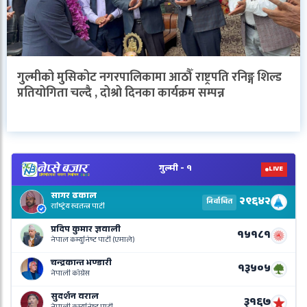
गुल्मीको मुसिकोट नगरपालिकामा आठौँ राष्ट्रपति रनिङ्ग शिल्ड
प्रतियोगिता चल्दै , दोश्रो दिनका कार्यक्रम सम्पन्न
V
N
E
R
L
o
N
B