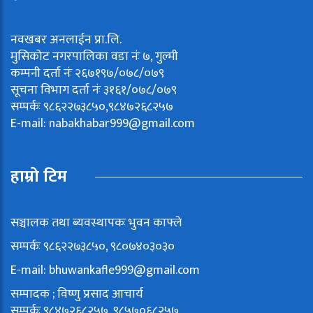
नवखबर अनलाईन प्रा.लि.
मुसिकोट नगरपालिका वडा नंः ७, गुल्मी
कम्पनी दर्ता नंः २६७१९७/०७८/०७९
सूचना विभाग दर्ता नंः ३१६१/०७८/०७९
सम्पर्कः ९८६२२७३८५०,९८४७२६८२५७
E-mail:
nabakhabar999@gmail.com
हाम्रो टिम
सञ्चालक तथा ब्यवस्थापकः भुवन काफ्ले
सम्पर्कः ९८६२२७३८५०, ९८०७४०३०३०
E-mail:
bhuwankafle999@gmail.com
सम्पादक ; विष्णु प्रसाद आचार्य
सम्पर्कः ९८४७२६८२५७, ९८५७०६८२५७