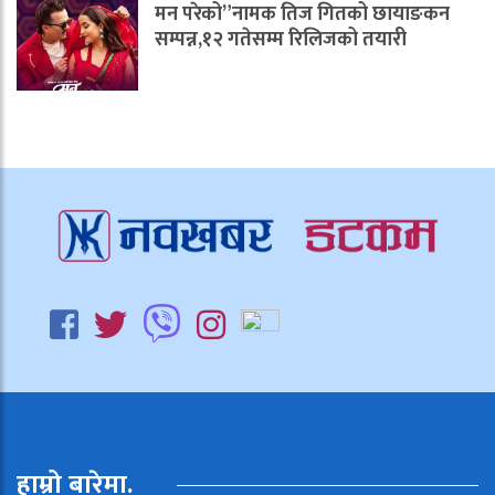
मन परेको”नामक तिज गितको छायाङकन
सम्पन्न,१२ गतेसम्म रिलिजको तयारी
हाम्रो बारेमा.