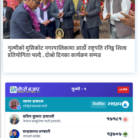
गुल्मीको मुसिकोट नगरपालिकामा आठौँ राष्ट्रपति रनिङ्ग शिल्ड
प्रतियोगिता चल्दै , दोश्रो दिनका कार्यक्रम सम्पन्न
V
N
E
R
L
o
N
B