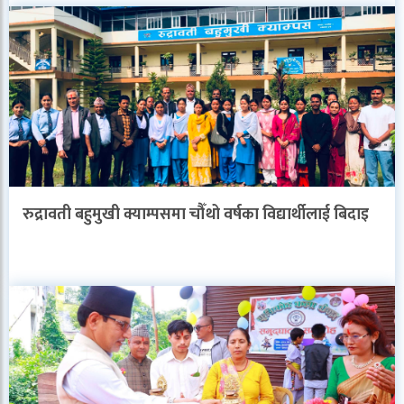
रुद्रावती बहुमुखी क्याम्पसमा चौँथो वर्षका विद्यार्थीलाई बिदाइ