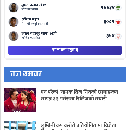
N
B
ताजा समाचार
मन परेको”नामक तिज गितको छायाङकन
सम्पन्न,१२ गतेसम्म रिलिजको तयारी
लुम्बिनी कप कराँते प्रतियोगितामा विजेता