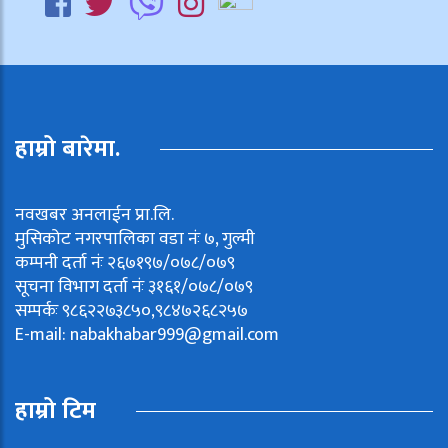
हाम्रो बारेमा.
नवखबर अनलाईन प्रा.लि.
मुसिकोट नगरपालिका वडा नंः ७, गुल्मी
कम्पनी दर्ता नंः २६७१९७/०७८/०७९
सूचना विभाग दर्ता नंः ३१६१/०७८/०७९
सम्पर्कः ९८६२२७३८५०,९८४७२६८२५७
E-mail:
nabakhabar999@gmail.com
हाम्रो टिम