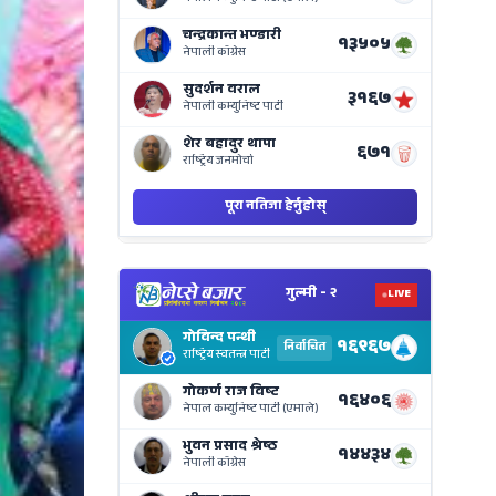
on
Nepse
Bajar
View
Nepal
Electi
Result
Live
on
Nepse
Bajar