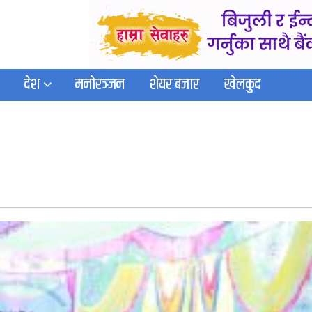
देश
मनोरञ्जन
शेयर बजार
खेलकुद