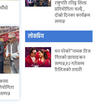
राष्ट्रपति रनिङ्ग शिल्ड
चौँथो
प्रतियोगिता चल्दै ,
दोश्रो दिनका कार्यक्रम
सम्पन्न
लोकप्रिय
मन परेको”नामक तिज
गितको छायाङकन
सम्पन्न,१२ गतेसम्म
रिलिजको तयारी
िकामा
्रतियोगिता
सम्पन्न