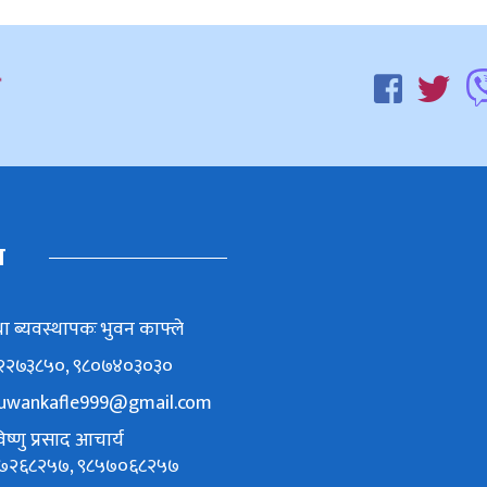
म
ा ब्यवस्थापकः भुवन काफ्ले
८६२२७३८५०, ९८०७४०३०३०
uwankafle999@gmail.com
ष्णु प्रसाद आचार्य
९८४७२६८२५७, ९८५७०६८२५७