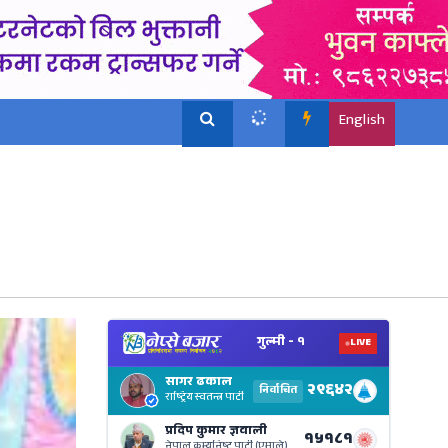
English
View
Nepal
Electi
Result
Live