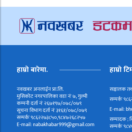
हाम्रो बारेमा.
हाम्रो टि
नवखबर अनलाईन प्रा.लि.
सञ्चालक तथ
मुसिकोट नगरपालिका वडा नंः ७, गुल्मी
सम्पर्कः ९
कम्पनी दर्ता नंः २६७१९७/०७८/०७९
E-mail:
bh
सूचना विभाग दर्ता नंः ३१६१/०७८/०७९
सम्पर्कः ९८६२२७३८५०,९८४७२६८२५७
सम्पादक ; वि
E-mail:
nabakhabar999@gmail.com
सम्पर्कः 