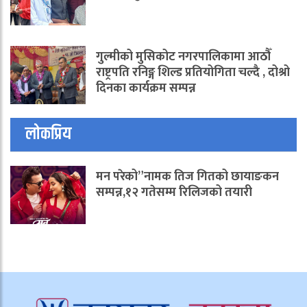
गुल्मीको मुसिकोट नगरपालिकामा आठौँ
राष्ट्रपति रनिङ्ग शिल्ड प्रतियोगिता चल्दै , दोश्रो
दिनका कार्यक्रम सम्पन्न
लोकप्रिय
मन परेको”नामक तिज गितको छायाङकन
सम्पन्न,१२ गतेसम्म रिलिजको तयारी