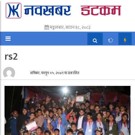
मङ्गलबार, साउन १८, २०८३
rs2
शनिबार, फागुन ०५, २०७९ मा प्रकाशित