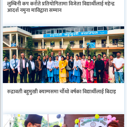
लुम्बिनी कप कराँते प्रतियोगितामा विजेता विद्यार्थीलाई महेन्द्र
आदर्श नमुना माविद्वारा सम्मान
रुद्रावती बहुमुखी क्याम्पसमा चौँथो वर्षका विद्यार्थीलाई बिदाइ