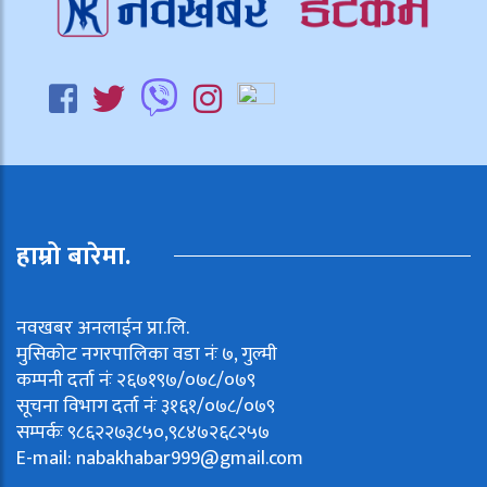
हाम्रो बारेमा.
नवखबर अनलाईन प्रा.लि.
मुसिकोट नगरपालिका वडा नंः ७, गुल्मी
कम्पनी दर्ता नंः २६७१९७/०७८/०७९
सूचना विभाग दर्ता नंः ३१६१/०७८/०७९
सम्पर्कः ९८६२२७३८५०,९८४७२६८२५७
E-mail:
nabakhabar999@gmail.com