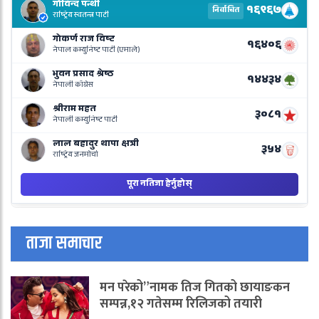
E
R
L
o
N
B
ताजा समाचार
मन परेको”नामक तिज गितको छायाङकन
सम्पन्न,१२ गतेसम्म रिलिजको तयारी