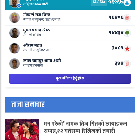
R
L
o
N
B
ताजा समाचार
मन परेको”नामक तिज गितको छायाङकन
सम्पन्न,१२ गतेसम्म रिलिजको तयारी