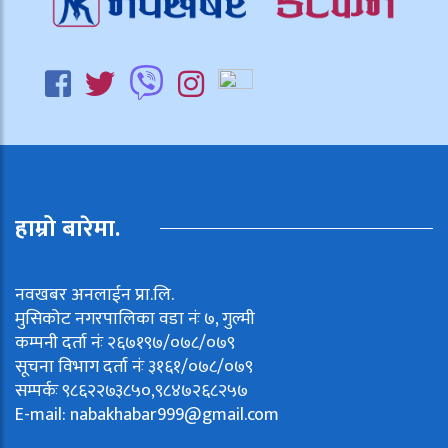
हाम्रो बारेमा.
नवखबर अनलाईन प्रा.लि.
मुसिकोट नगरपालिका वडा नंः ७, गुल्मी
कम्पनी दर्ता नंः २६७१९७/०७८/०७९
सूचना विभाग दर्ता नंः ३१६१/०७८/०७९
सम्पर्कः ९८६२२७३८५०,९८४७२६८२५७
E-mail:
nabakhabar999@gmail.com