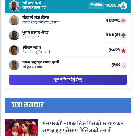
E
R
L
o
N
B
ताजा समाचार
मन परेको”नामक तिज गितको छायाङकन
सम्पन्न,१२ गतेसम्म रिलिजको तयारी