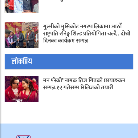
गुल्मीको मुसिकोट नगरपालिकामा आठौँ
राष्ट्रपति रनिङ्ग शिल्ड प्रतियोगिता चल्दै , दोश्रो
दिनका कार्यक्रम सम्पन्न
लोकप्रिय
मन परेको”नामक तिज गितको छायाङकन
सम्पन्न,१२ गतेसम्म रिलिजको तयारी