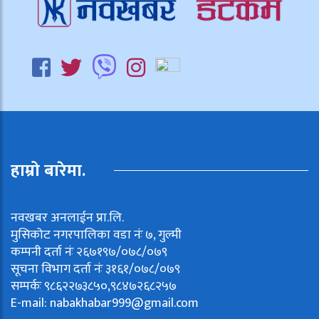
हाम्रो बारेमा.
नवखबर अनलाईन प्रा.लि.
मुसिकोट नगरपालिका वडा नंः ७, गुल्मी
कम्पनी दर्ता नंः २६७१९७/०७८/०७९
सूचना विभाग दर्ता नंः ३१६१/०७८/०७९
सम्पर्कः ९८६२२७३८५०,९८४७२६८२५७
E-mail:
nabakhabar999@gmail.com