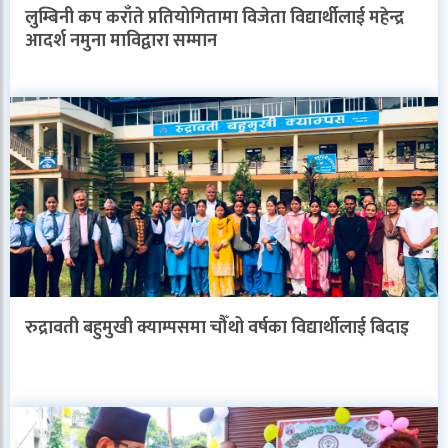
लुम्बिनी कप कराँते प्रतियोगितामा विजेता विद्यार्थीलाई महेन्द्र
आदर्श नमुना माविद्वारा सम्मान
रुद्रावती बहुमुखी क्याम्पसमा चौँथो वर्षका विद्यार्थीलाई बिदाइ