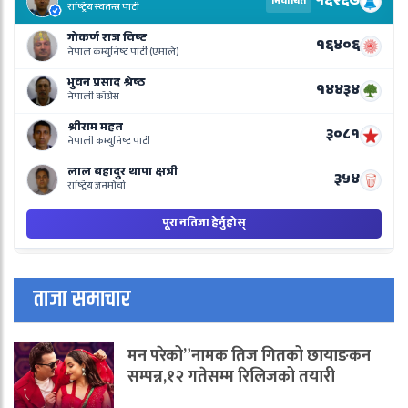
R
L
o
N
B
ताजा समाचार
मन परेको”नामक तिज गितको छायाङकन
सम्पन्न,१२ गतेसम्म रिलिजको तयारी