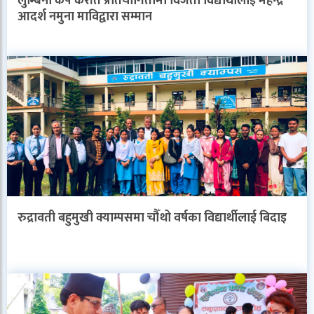
लुम्बिनी कप कराँते प्रतियोगितामा विजेता विद्यार्थीलाई महेन्द्र
आदर्श नमुना माविद्वारा सम्मान
रुद्रावती बहुमुखी क्याम्पसमा चौँथो वर्षका विद्यार्थीलाई बिदाइ