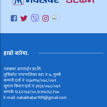
हाम्रो बारेमा.
नवखबर अनलाईन प्रा.लि.
मुसिकोट नगरपालिका वडा नंः ७, गुल्मी
कम्पनी दर्ता नंः २६७१९७/०७८/०७९
सूचना विभाग दर्ता नंः ३१६१/०७८/०७९
सम्पर्कः ९८६२२७३८५०,९८४७२६८२५७
E-mail:
nabakhabar999@gmail.com