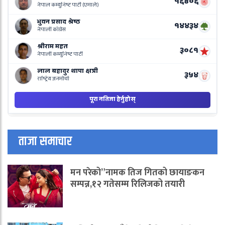
o
N
B
ताजा समाचार
मन परेको”नामक तिज गितको छायाङकन
सम्पन्न,१२ गतेसम्म रिलिजको तयारी