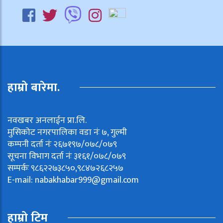
हाम्रो बारेमा.
नवखबर अनलाईन प्रा.लि.
मुसिकोट नगरपालिका वडा नंः ७, गुल्मी
कम्पनी दर्ता नंः २६७१९७/०७८/०७९
सूचना विभाग दर्ता नंः ३१६१/०७८/०७९
सम्पर्कः ९८६२२७३८५०,९८४७२६८२५७
E-mail:
nabakhabar999@gmail.com
हाम्रो टिम