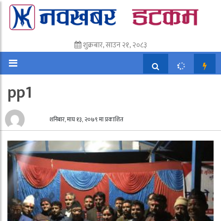
शुक्रबार, साउन २१, २०८३
pp1
शनिबार, माघ १३, २०७९ मा प्रकाशित