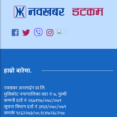
हाम्रो बारेमा.
नवखबर अनलाईन प्रा.लि.
मुसिकोट नगरपालिका वडा नंः ७, गुल्मी
कम्पनी दर्ता नंः २६७१९७/०७८/०७९
सूचना विभाग दर्ता नंः ३१६१/०७८/०७९
सम्पर्कः ९८६२२७३८५०,९८४७२६८२५७