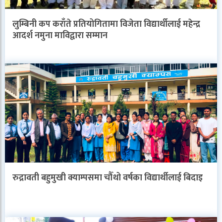
लुम्बिनी कप कराँते प्रतियोगितामा विजेता विद्यार्थीलाई महेन्द्र
आदर्श नमुना माविद्वारा सम्मान
रुद्रावती बहुमुखी क्याम्पसमा चौँथो वर्षका विद्यार्थीलाई बिदाइ