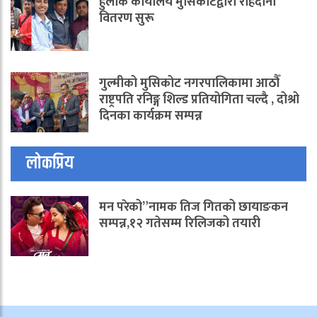
हुलाक कार्यालय मुसिकोटद्वारा राहदानी
वितरण सुरू
गुल्मीको मुसिकोट नगरपालिकामा आठौँ
राष्ट्रपति रनिङ्ग शिल्ड प्रतियोगिता चल्दै , दोश्रो
दिनका कार्यक्रम सम्पन्न
लोकप्रिय
मन परेको”नामक तिज गितको छायाङकन
सम्पन्न,१२ गतेसम्म रिलिजको तयारी