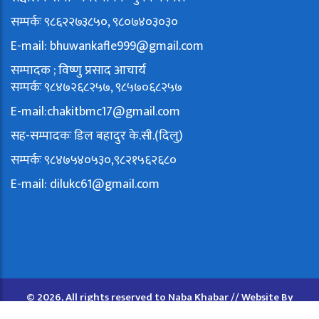
सम्पर्कः ९८६२२७३८५०, ९८०७४०३०३०
E-mail:
bhuwankafle999@gmail.com
सम्पादक ; विष्णु प्रसाद आचार्य
सम्पर्कः ९८४७२६८२५७, ९८५७०६८२५७
E-mail:
chakitbmc17@gmail.com
सह-सम्पादकः डिल बहादुर के.सी.(दिलु)
सम्पर्कः ९८४७५४०५३०,९८२१५६२६८०
E-mail:
dilukc61@gmail.com
© 2026, All rights reserved to Naba Khabar // Website By
Lumbini Host