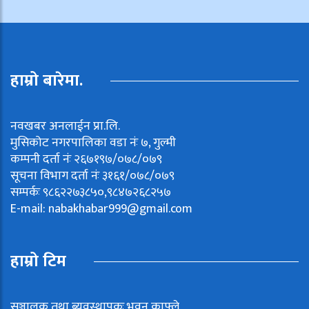
हाम्रो बारेमा.
नवखबर अनलाईन प्रा.लि.
मुसिकोट नगरपालिका वडा नंः ७, गुल्मी
कम्पनी दर्ता नंः २६७१९७/०७८/०७९
सूचना विभाग दर्ता नंः ३१६१/०७८/०७९
सम्पर्कः ९८६२२७३८५०,९८४७२६८२५७
E-mail:
nabakhabar999@gmail.com
हाम्रो टिम
सञ्चालक तथा ब्यवस्थापकः भुवन काफ्ले