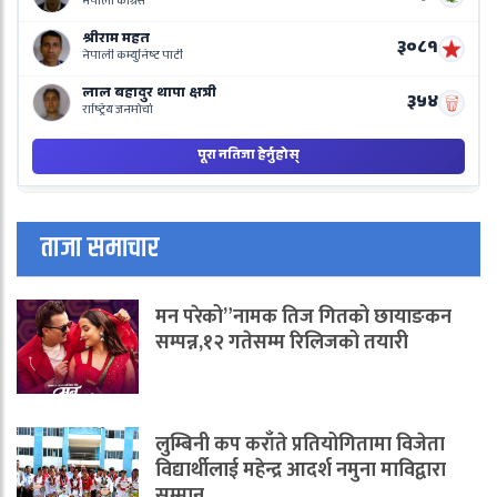
B
ताजा समाचार
मन परेको”नामक तिज गितको छायाङकन
सम्पन्न,१२ गतेसम्म रिलिजको तयारी
लुम्बिनी कप कराँते प्रतियोगितामा विजेता
विद्यार्थीलाई महेन्द्र आदर्श नमुना माविद्वारा
सम्मान