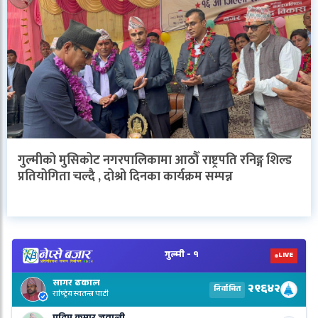
गुल्मीको मुसिकोट नगरपालिकामा आठौँ राष्ट्रपति रनिङ्ग शिल्ड
प्रतियोगिता चल्दै , दोश्रो दिनका कार्यक्रम सम्पन्न
V
N
E
R
L