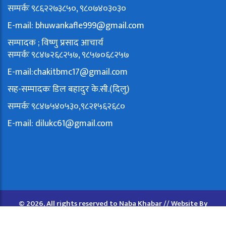
सम्पर्कः ९८६२२७३८५०, ९८०७४०३०३०
E-mail:
bhuwankafle999@gmail.com
सम्पादक ; विष्णु प्रसाद आचार्य
सम्पर्कः ९८४७२६८२५७, ९८५७०६८२५७
E-mail:
chakitbmc17@gmail.com
सह-सम्पादकः डिल बहादुर के.सी.(दिलु)
सम्पर्कः ९८४७५४०५३०,९८२१५६२६८०
E-mail:
dilukc61@gmail.com
© 2026, All rights reserved to Naba Khabar // Website By
Lumbini Host