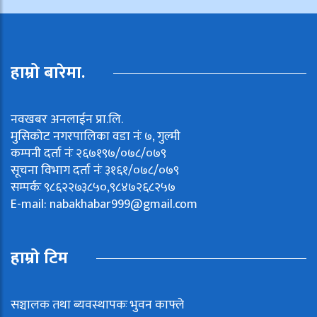
हाम्रो बारेमा.
नवखबर अनलाईन प्रा.लि.
मुसिकोट नगरपालिका वडा नंः ७, गुल्मी
कम्पनी दर्ता नंः २६७१९७/०७८/०७९
सूचना विभाग दर्ता नंः ३१६१/०७८/०७९
सम्पर्कः ९८६२२७३८५०,९८४७२६८२५७
E-mail:
nabakhabar999@gmail.com
हाम्रो टिम
सञ्चालक तथा ब्यवस्थापकः भुवन काफ्ले