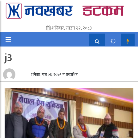
शनिबार, साउन २२, २०८३
j3
शनिबार, माघ ०६, २०७९ मा प्रकाशित