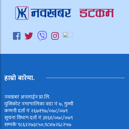
हाम्रो बारेमा.
नवखबर अनलाईन प्रा.लि.
मुसिकोट नगरपालिका वडा नंः ७, गुल्मी
कम्पनी दर्ता नंः २६७१९७/०७८/०७९
सूचना विभाग दर्ता नंः ३१६१/०७८/०७९
सम्पर्कः ९८६२२७३८५०,९८४७२६८२५७