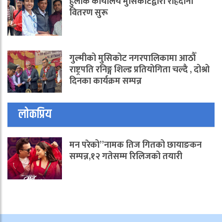
हुलाक कार्यालय मुसिकोटद्वारा राहदानी
वितरण सुरू
गुल्मीको मुसिकोट नगरपालिकामा आठौँ
राष्ट्रपति रनिङ्ग शिल्ड प्रतियोगिता चल्दै , दोश्रो
दिनका कार्यक्रम सम्पन्न
लोकप्रिय
मन परेको”नामक तिज गितको छायाङकन
सम्पन्न,१२ गतेसम्म रिलिजको तयारी