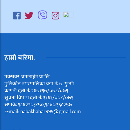
हाम्रो बारेमा.
नवखबर अनलाईन प्रा.लि.
मुसिकोट नगरपालिका वडा नंः ७, गुल्मी
कम्पनी दर्ता नंः २६७१९७/०७८/०७९
सूचना विभाग दर्ता नंः ३१६१/०७८/०७९
सम्पर्कः ९८६२२७३८५०,९८४७२६८२५७
E-mail:
nabakhabar999@gmail.com