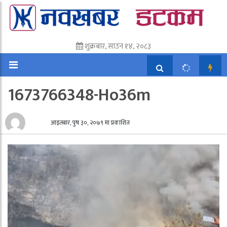
शुक्रबार, साउन १४, २०८३
1673766348-Ho36m
आइतबार, पुष ३०, २०७९ मा प्रकाशित