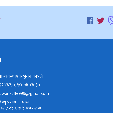
म
ा ब्यवस्थापकः भुवन काफ्ले
८६२२७३८५०, ९८०७४०३०३०
uwankafle999@gmail.com
ष्णु प्रसाद आचार्य
९८४७२६८२५७, ९८५७०६८२५७