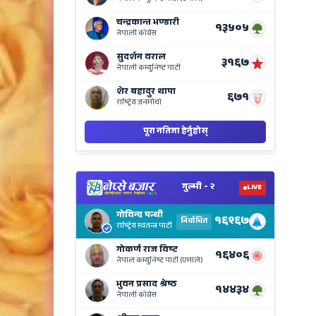
on
Nepse
Bajar
View
Nepal
Electi
Result
Live
on
Nepse
Bajar