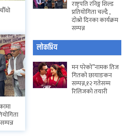
राष्ट्रपति रनिङ्ग शिल्ड
चौँथो
प्रतियोगिता चल्दै ,
दोश्रो दिनका कार्यक्रम
सम्पन्न
लोकप्रिय
मन परेको”नामक तिज
गितको छायाङकन
सम्पन्न,१२ गतेसम्म
रिलिजको तयारी
िकामा
्रतियोगिता
सम्पन्न