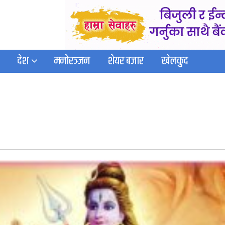
देश
मनोरञ्जन
शेयर बजार
खेलकुद