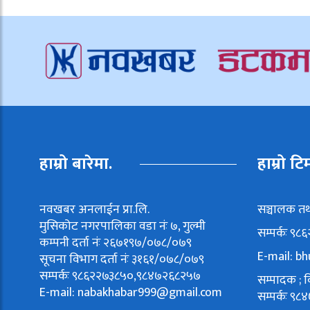
हाम्रो बारेमा.
हाम्रो टि
नवखबर अनलाईन प्रा.लि.
सञ्चालक तथ
मुसिकोट नगरपालिका वडा नंः ७, गुल्मी
सम्पर्कः ९
कम्पनी दर्ता नंः २६७१९७/०७८/०७९
E-mail:
bh
सूचना विभाग दर्ता नंः ३१६१/०७८/०७९
सम्पर्कः ९८६२२७३८५०,९८४७२६८२५७
सम्पादक ; वि
E-mail:
nabakhabar999@gmail.com
सम्पर्कः 