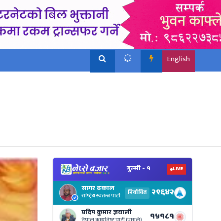
English
View
Nepal
Electi
Result
Live