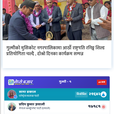
गुल्मीको मुसिकोट नगरपालिकामा आठौँ राष्ट्रपति रनिङ्ग शिल्ड
प्रतियोगिता चल्दै , दोश्रो दिनका कार्यक्रम सम्पन्न
V
N
E
R
L
o