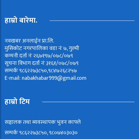
हाम्रो बारेमा.
नवखबर अनलाईन प्रा.लि.
मुसिकोट नगरपालिका वडा नंः ७, गुल्मी
कम्पनी दर्ता नंः २६७१९७/०७८/०७९
सूचना विभाग दर्ता नंः ३१६१/०७८/०७९
सम्पर्कः ९८६२२७३८५०,९८४७२६८२५७
E-mail:
nabakhabar999@gmail.com
हाम्रो टिम
सञ्चालक तथा ब्यवस्थापकः भुवन काफ्ले
सम्पर्कः ९८६२२७३८५०, ९८०७४०३०३०