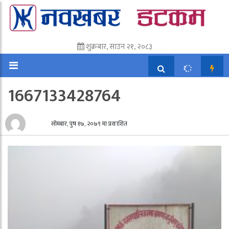
शुक्रबार, साउन २१, २०८३
1667133428764
सोमबार, पुष १७, २०७९ मा प्रकाशित