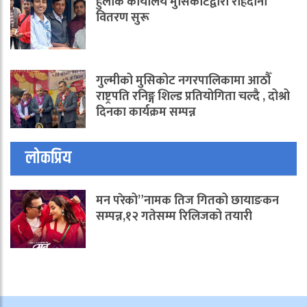
हुलाक कार्यालय मुसिकोटद्वारा राहदानी
वितरण सुरू
गुल्मीको मुसिकोट नगरपालिकामा आठौँ
राष्ट्रपति रनिङ्ग शिल्ड प्रतियोगिता चल्दै , दोश्रो
दिनका कार्यक्रम सम्पन्न
लोकप्रिय
मन परेको”नामक तिज गितको छायाङकन
सम्पन्न,१२ गतेसम्म रिलिजको तयारी