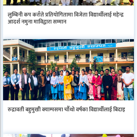
लुम्बिनी कप कराँते प्रतियोगितामा विजेता विद्यार्थीलाई महेन्द्र
आदर्श नमुना माविद्वारा सम्मान
रुद्रावती बहुमुखी क्याम्पसमा चौँथो वर्षका विद्यार्थीलाई बिदाइ