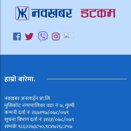
हाम्रो बारेमा.
नवखबर अनलाईन प्रा.लि.
मुसिकोट नगरपालिका वडा नंः ७, गुल्मी
कम्पनी दर्ता नंः २६७१९७/०७८/०७९
सूचना विभाग दर्ता नंः ३१६१/०७८/०७९
सम्पर्कः ९८६२२७३८५०,९८४७२६८२५७