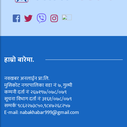
हाम्रो बारेमा.
नवखबर अनलाईन प्रा.लि.
मुसिकोट नगरपालिका वडा नंः ७, गुल्मी
कम्पनी दर्ता नंः २६७१९७/०७८/०७९
सूचना विभाग दर्ता नंः ३१६१/०७८/०७९
सम्पर्कः ९८६२२७३८५०,९८४७२६८२५७
E-mail:
nabakhabar999@gmail.com