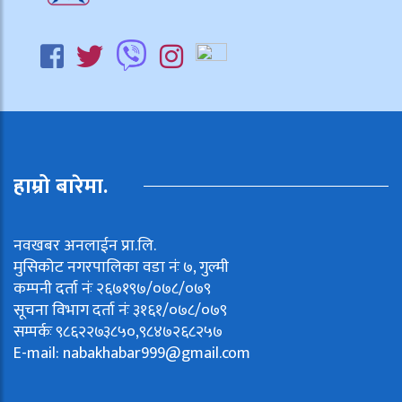
हाम्रो बारेमा.
नवखबर अनलाईन प्रा.लि.
मुसिकोट नगरपालिका वडा नंः ७, गुल्मी
कम्पनी दर्ता नंः २६७१९७/०७८/०७९
सूचना विभाग दर्ता नंः ३१६१/०७८/०७९
सम्पर्कः ९८६२२७३८५०,९८४७२६८२५७
E-mail:
nabakhabar999@gmail.com