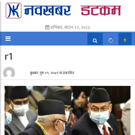
शनिबार, साउन २२, २०८३
r1
बुधबार, पुष ०५, २०७९ मा प्रकाशित