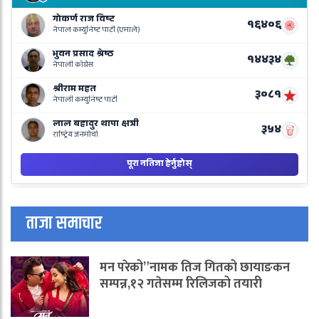
L
o
N
B
ताजा समाचार
मन परेको”नामक तिज गितको छायाङकन
सम्पन्न,१२ गतेसम्म रिलिजको तयारी