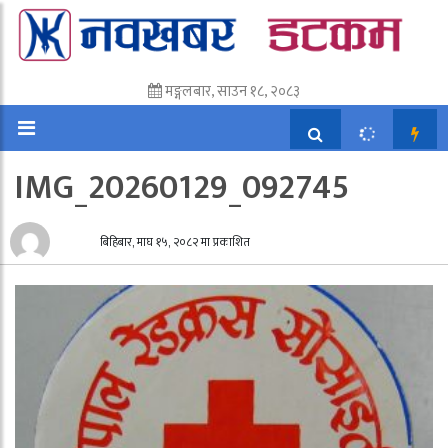
मङ्गलबार, साउन १८, २०८३
IMG_20260129_092745
बिहिबार, माघ १५, २०८२ मा प्रकाशित