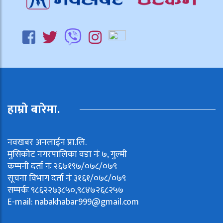
हाम्रो बारेमा.
नवखबर अनलाईन प्रा.लि.
मुसिकोट नगरपालिका वडा नंः ७, गुल्मी
कम्पनी दर्ता नंः २६७१९७/०७८/०७९
सूचना विभाग दर्ता नंः ३१६१/०७८/०७९
सम्पर्कः ९८६२२७३८५०,९८४७२६८२५७
E-mail:
nabakhabar999@gmail.com