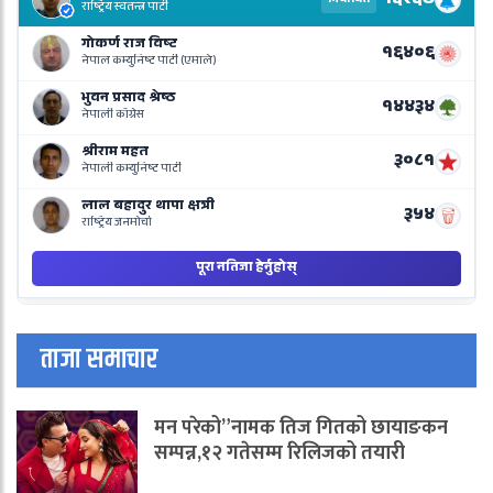
R
L
o
N
B
ताजा समाचार
मन परेको”नामक तिज गितको छायाङकन
सम्पन्न,१२ गतेसम्म रिलिजको तयारी