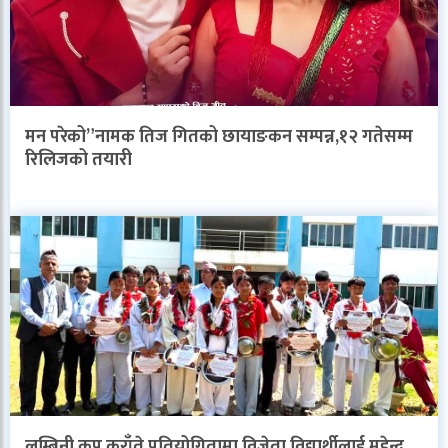
मन परेको”नामक तिज गितको छायाङकन सम्पन्न,१२ गतेसम्म
रिलिजको तयारी
लुम्बिनी कप कराँते प्रतियोगितामा विजेता विद्यार्थीलाई महेन्द्र