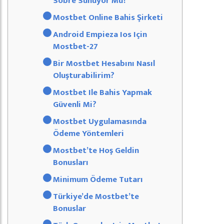
Sobre Sunuyor Mu?
Mostbet Online Bahis Şirketi
Android Empieza Ios Için
Mostbet-27
Bir Mostbet Hesabını Nasıl
Oluşturabilirim?
Mostbet Ile Bahis Yapmak
Güvenli Mi?
Mostbet Uygulamasında
Ödeme Yöntemleri
Mostbet’te Hoş Geldin
Bonusları
Minimum Ödeme Tutarı
Türkiye’de Mostbet’te
Bonuslar