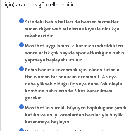
için) aranarak güncellenebilir.
Sitedeki bahis hatları da benzer hizmetler
sunan diğer web sitelerine kıyasla oldukça
rekabetçidir.
Mostbet uygulaması cihazınıza indirildikten
sonra artık çok sayıda spor etkinliğine bahis
yapmaya başlayabilirsiniz.
Bahis bonusu kazanmak için, alınan tutarın,
the woman bir sonucun oranının 1. 4 veya
daha yüksek olduğu üç veya daha ?ok olayla
kombine bahislerinde 5 kez kazanılması
gerekir.
Mostbet’in sürekli büyüyen topluluğuna şimdi
katılın ve en iyi oranlardan bazılarıyla büyük
kazanmaya başlayın.