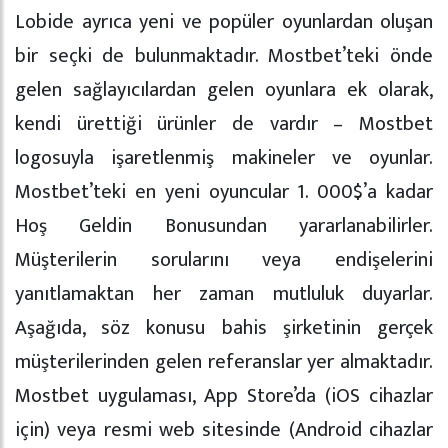
Lobide ayrıca yeni ve popüler oyunlardan oluşan
bir seçki de bulunmaktadır. Mostbet’teki önde
gelen sağlayıcılardan gelen oyunlara ek olarak,
kendi ürettiği ürünler de vardır – Mostbet
logosuyla işaretlenmiş makineler ve oyunlar.
Mostbet’teki en yeni oyuncular 1. 000$’a kadar
Hoş Geldin Bonusundan yararlanabilirler.
Müşterilerin sorularını veya endişelerini
yanıtlamaktan her zaman mutluluk duyarlar.
Aşağıda, söz konusu bahis şirketinin gerçek
müşterilerinden gelen referanslar yer almaktadır.
Mostbet uygulaması, App Store’da (iOS cihazlar
için) veya resmi web sitesinde (Android cihazlar