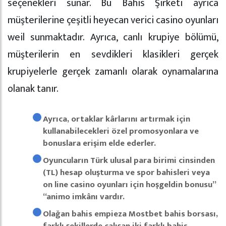
seçenekleri sunar. Bu Bahis Şirketi ayrıca
müşterilerine çeşitli heyecan verici casino oyunları
weil sunmaktadır. Ayrıca, canlı krupiye bölümü,
müşterilerin en sevdikleri klasikleri gerçek
krupiyelerle gerçek zamanlı olarak oynamalarına
olanak tanır.
Ayrıca, ortaklar kârlarını artırmak için
kullanabilecekleri özel promosyonlara ve
bonuslara erişim elde ederler.
Oyuncuların Türk ulusal para birimi cinsinden
(TL) hesap oluşturma ve spor bahisleri veya
on line casino oyunları için hoşgeldin bonusu”
“animo imkânı vardır.
Olağan bahis empieza Mostbet bahis borsası,