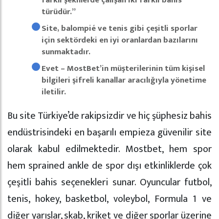
farklı şekillerde çalışan iki farklı bahis
türüdür.”
Site, balompié ve tenis gibi çeşitli sporlar
için sektördeki en iyi oranlardan bazılarını
sunmaktadır.
Evet – MostBet’in müşterilerinin tüm kişisel
bilgileri şifreli kanallar aracılığıyla yönetime
iletilir.
Bu site Türkiye’de rakipsizdir ve hiç şüphesiz bahis
endüstrisindeki en başarılı empieza güvenilir site
olarak kabul edilmektedir. Mostbet, hem spor
hem sprained ankle de spor dışı etkinliklerde çok
çeşitli bahis seçenekleri sunar. Oyuncular futbol,
tenis, hokey, basketbol, voleybol, Formula 1 ve
diğer yarışlar, skab, kriket ve diğer sporlar üzerine