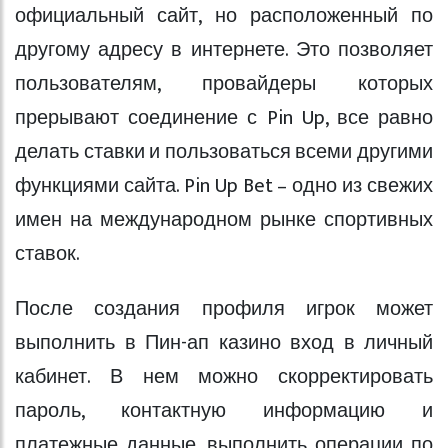
официальный сайт, но расположенный по
другому адресу в интернете. Это позволяет
пользователям, провайдеры которых
прерывают соединение с Pin Up, все равно
делать ставки и пользоваться всеми другими
функциями сайта. Pin Up Bet – одно из свежих
имен на международном рынке спортивных
ставок.
После создания профиля игрок может
выполнить в Пин-ап казино вход в личный
кабинет. В нем можно скорректировать
пароль, контактную информацию и
платежные данные, выполнить операции по