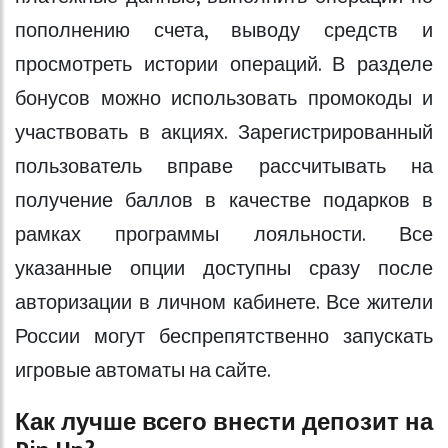
пополнению счета, выводу средств и
просмотреть истории операций. В разделе
бонусов можно использовать промокоды и
участвовать в акциях. Зарегистрированный
пользователь вправе рассчитывать на
получение баллов в качестве подарков в
рамках программы лояльности. Все
указанные опции доступны сразу после
авторизации в личном кабинете. Все жители
России могут беспрепятственно запускать
игровые автоматы на сайте.
Как лучше всего внести депозит на