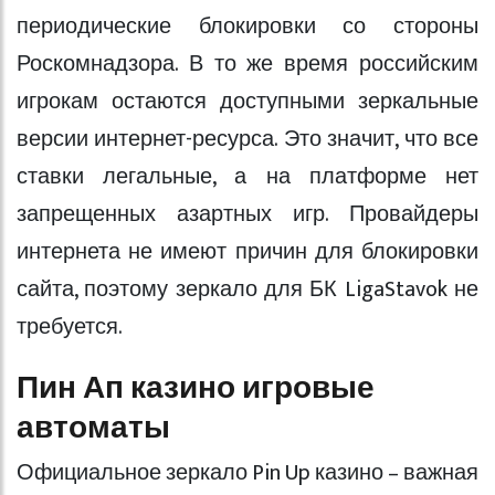
периодические блокировки со стороны
Роскомнадзора. В то же время российским
игрокам остаются доступными зеркальные
версии интернет-ресурса. Это значит, что все
ставки легальные, а на платформе нет
запрещенных азартных игр. Провайдеры
интернета не имеют причин для блокировки
сайта, поэтому зеркало для БК LigaStavok не
требуется.
Пин Ап казино игровые
автоматы
Официальное зеркало Pin Up казино – важная