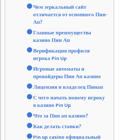
Чем зеркальный сайт
отличается от основного Пин-
Ап?
Главные преимущества
казино Пин Ап
Верификация профиля
игрока Pin Up
Игровые автоматы и
провайдеры Пин Ап казино
Лицензия и владелец Пинап
С чего начать новому игроку
в казино Pin Up
Что за Пин ап казино?
Как делать ставки?
Pin up casino официальный