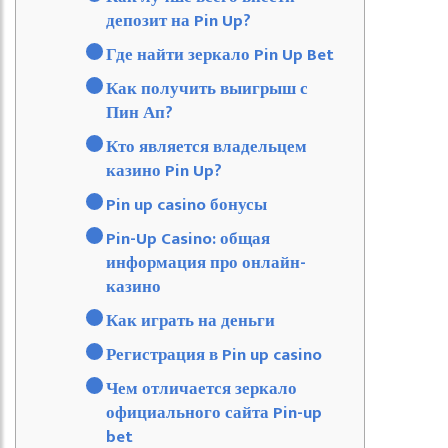
депозит на Pin Up?
Где найти зеркало Pin Up Bet
Как получить выигрыш с
Пин Ап?
Кто является владельцем
казино Pin Up?
Pin up casino бонусы
Pin-Up Casino: общая
информация про онлайн-
казино
Как играть на деньги
Регистрация в Pin up casino
Чем отличается зеркало
официального сайта Pin-up
bet