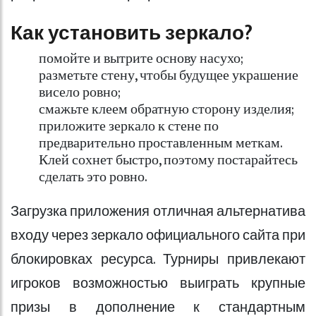
Как установить зеркало?
помойте и вытрите основу насухо;
разметьте стену, чтобы будущее украшение
висело ровно;
смажьте клеем обратную сторону изделия;
приложите зеркало к стене по
предварительно проставленным меткам.
Клей сохнет быстро, поэтому постарайтесь
сделать это ровно.
Загрузка приложения отличная альтернатива
входу через зеркало официального сайта при
блокировках ресурса. Турниры привлекают
игроков возможностью выиграть крупные
призы в дополнение к стандартным