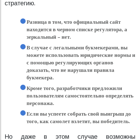
стратегию.
Разница в том, что официальный сайт
находится в черном списке регулятора, а
зеркальный – нет.
В случае с легальными букмекерами, вы
можете использовать юридические нормы и
с помощью регулирующих органов
доказать, что не нарушали правила
букмекера.
Кроме того, разработчики предложили
пользователям самостоятельно определять
персонажа.
Если вы успеете собрать свой выигрыш до
того, как самолет взлетит, вы победитель.
Но даже в этом случае возможны