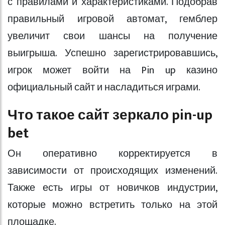
с правилами и характеристиками. Подобрав
правильный игровой автомат, гемблер
увеличит свои шансы на получение
выигрыша. Успешно зарегистрировавшись,
игрок может войти на Pin up казино
официальный сайт и насладиться играми.
Что такое сайт зеркало pin-up
bet
Он оперативно корректируется в
зависимости от происходящих изменений.
Также есть игры от новичков индустрии,
которые можно встретить только на этой
площадке.