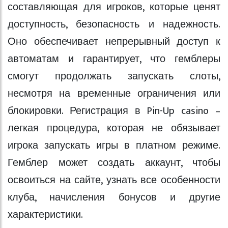
составляющая для игроков, которые ценят
доступность, безопасность и надежность.
Оно обеспечивает непрерывный доступ к
автоматам и гарантирует, что гемблеры
смогут продолжать запускать слоты,
несмотря на временные ограничения или
блокировки. Регистрация в Pin-Up casino –
легкая процедура, которая не обязывает
игрока запускать игры в платном режиме.
Гемблер может создать аккаунт, чтобы
освоиться на сайте, узнать все особенности
клуба, начисления бонусов и другие
характеристики.