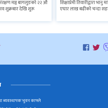
 संरक्षण मञ्च बागलुङको २२ औ
शिक्षाप्रेमी तिवारीद्वारा भानु 
्सव शुक्रबार देखि शुरू
एघार लाख बढीको चन्दा स
म
ा ब्यवस्थापकः भुवन काफ्ले