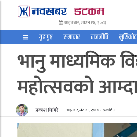
आइतबार, साउन १६, २०८३
गृह पृष्ठ
समाचार
राजनीति
मुसिकोट
भानु माध्यमिक वि
अन्तराष्ट्रिय
साहित्य
अन्य
महोत्सवको आम्द
प्रकाश घिमिरे
आइतबार, जेठ ०६, २०८० मा प्रकाशित