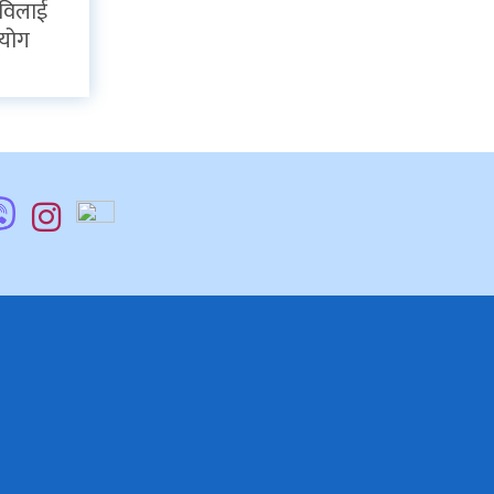
माविलाई
हयोग