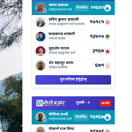
Electi
Result
Live
on
Nepse
Bajar
View
Nepal
Electi
Result
Live