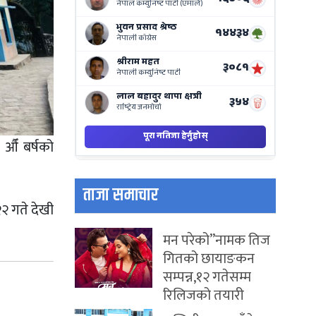
on
Nepse
Bajar
 औँ बर्षको
ताजा समाचार
२ गते देखी
मन परेको”नामक तिज
गितको छायाङकन
सम्पन्न,१२ गतेसम्म
रिलिजको तयारी