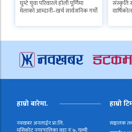
घुम्टे युवा परिवारले होली पूर्णिमा
संस्कृति
मेलाको आम्दानी–खर्च सार्वजनिक गर्यो
वार्षिकोत
हाम्रो बारेमा.
हाम्रो टि
नवखबर अनलाईन प्रा.लि.
सञ्चालक तथ
मुसिकोट नगरपालिका वडा नंः ७, गुल्मी