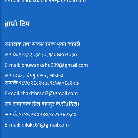
E-mail:
nabakhabar999@gmail.com
हाम्रो टिम
सञ्चालक तथा ब्यवस्थापकः भुवन काफ्ले
सम्पर्कः ९८६२२७३८५०, ९८०७४०३०३०
E-mail:
bhuwankafle999@gmail.com
सम्पादक ; विष्णु प्रसाद आचार्य
सम्पर्कः ९८४७२६८२५७, ९८५७०६८२५७
E-mail:
chakitbmc17@gmail.com
सह-सम्पादकः डिल बहादुर के.सी.(दिलु)
सम्पर्कः ९८४७५४०५३०,९८२१५६२६८०
E-mail:
dilukc61@gmail.com