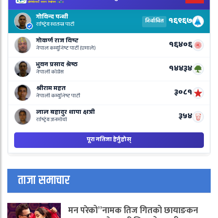
N
E
R
L
o
N
B
ताजा समाचार
मन परेको”नामक तिज गितको छायाङकन