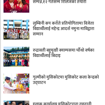
सम्पन्न,१२ गतेसम्म रिलिजको तयारी
लुम्बिनी कप कराँते प्रतियोगितामा विजेता
विद्यार्थीलाई महेन्द्र आदर्श नमुना माविद्वारा
सम्मान
रुद्रावती बहुमुखी क्याम्पसमा चौँथो वर्षका
विद्यार्थीलाई बिदाइ
गुल्मीको मुसिकोटमा मुसिकोट कला केन्द्रको
उद्घाटन
हुलाक कार्यालय मुसिकोटद्वारा राहदानी