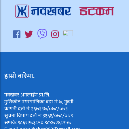
हाम्रो बारेमा.
नवखबर अनलाईन प्रा.लि.
मुसिकोट नगरपालिका वडा नंः ७, गुल्मी
कम्पनी दर्ता नंः २६७१९७/०७८/०७९
सूचना विभाग दर्ता नंः ३१६१/०७८/०७९
सम्पर्कः ९८६२२७३८५०,९८४७२६८२५७