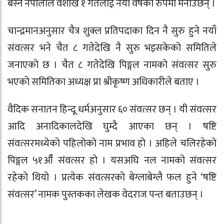
बस्ने नेपालीले वैशाख १ गतेलाई नयाँ वर्षका रुपमा मनाउँछन् ।
चान्द्रमानअनुसार चैत्र शुक्ल प्रतिपदाका दिन नै सुरु हुने नयाँ
संवत्सर भने चैत ८ गतेदेखि नै सुरु भइसकेको समितिले
जनाएको छ । चैत ८ गतेदेखि पिङ्गल नामको संवत्सर सुरु
भएको समितिका अध्यक्ष प्रा श्रीकृष्ण अधिकारीले बताए ।
वैदिक सनातन हिन्दू धर्मअनुसार ६० संवत्सर छन् । यी संवत्सर
आदि अनादिकालदेखि घुम्दै आएका छन् । षष्टि
संवत्सरमध्येको पहिलोको नाम प्रभाव हो । अहिले चलिरहेको
पिङ्गल ५१औँ संवत्सर हो । यसअघि नल नामको संवत्सर
रहेको थियो । प्रत्येक संवत्सरको बेग्लाबेग्लै फल हुने ‘षष्टि
संवत्सर’ नामक पुस्तकका लेखक वेदराज पन्त बताउछन् ।