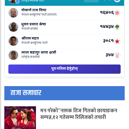
R
L
o
N
B
ताजा समाचार
मन परेको”नामक तिज गितको छायाङकन
सम्पन्न,१२ गतेसम्म रिलिजको तयारी