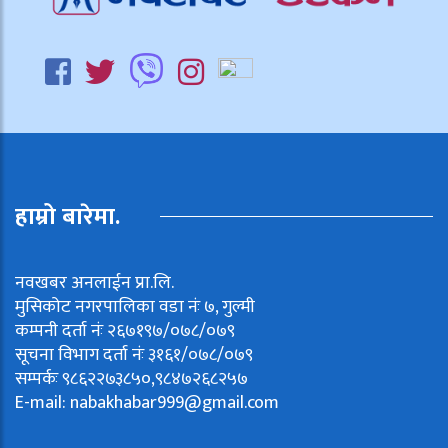
हाम्रो बारेमा.
नवखबर अनलाईन प्रा.लि.
मुसिकोट नगरपालिका वडा नंः ७, गुल्मी
कम्पनी दर्ता नंः २६७१९७/०७८/०७९
सूचना विभाग दर्ता नंः ३१६१/०७८/०७९
सम्पर्कः ९८६२२७३८५०,९८४७२६८२५७
E-mail:
nabakhabar999@gmail.com