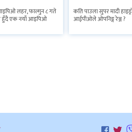
इपिओ लहर, फाल्गुन ८ गते
कति पाउला सुपर मादी हाइड्
 हुँदै एक नयाँ आइपिओ
आईपीओले ओपनिङ्ग रेञ्ज ?