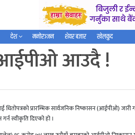
देश
मनोरञ्जन
शेयर बजार
खेलकुद
 आईपीओ आउदै !
लाई धितोपत्रको प्रारम्भिक सार्वजनिक निष्कासन (आईपीओ) जारी गर
र्न स्वीकृति दिएको हो ।