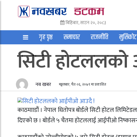
बिहिबार, साउन २०, २०८३
गृह पृष्ठ
समाचार
राजनीति
मुसिकोट
सिटी होटललको
अन्तराष्ट्रिय
साहित्य
अन्य
नव खबर
मङ्गलबार, चैत ०६, २०७९ मा प्रकाशित
काठमााडौं । नेपाल धितोपत्र बोर्डले सिटी होटल लिमिटेड
दिएको छ । बोर्डले ५ चैतमा होटललाई आईपीओ निष्कासन ग