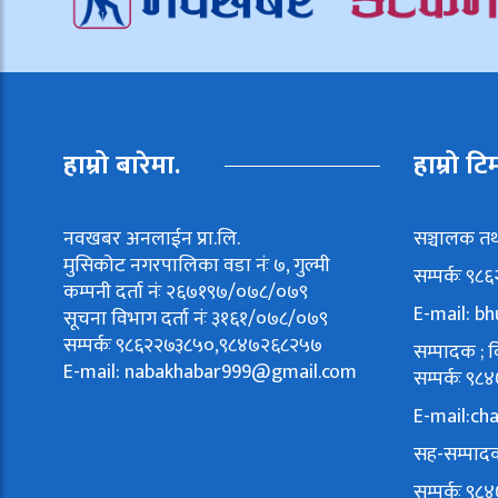
हाम्रो बारेमा.
हाम्रो टि
नवखबर अनलाईन प्रा.लि.
सञ्चालक तथ
मुसिकोट नगरपालिका वडा नंः ७, गुल्मी
सम्पर्कः ९
कम्पनी दर्ता नंः २६७१९७/०७८/०७९
E-mail:
bh
सूचना विभाग दर्ता नंः ३१६१/०७८/०७९
सम्पर्कः ९८६२२७३८५०,९८४७२६८२५७
सम्पादक ; वि
E-mail:
nabakhabar999@gmail.com
सम्पर्कः 
E-mail:
ch
सह-सम्पादक
सम्पर्कः 