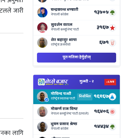
on
्ने अनुमति
Nepse
ोटलले जारी
Bajar
View
Nepal
Electi
Result
Live
on
Nepse
Bajar
ासनका लागि