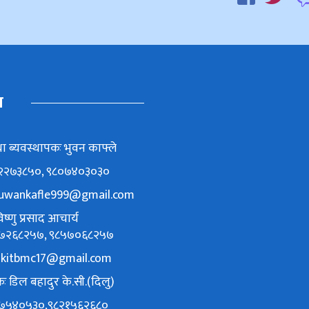
म
ा ब्यवस्थापकः भुवन काफ्ले
८६२२७३८५०, ९८०७४०३०३०
uwankafle999@gmail.com
ष्णु प्रसाद आचार्य
९८४७२६८२५७, ९८५७०६८२५७
akitbmc17@gmail.com
ः डिल बहादुर के.सी.(दिलु)
९८४७५४०५३०,९८२१५६२६८०