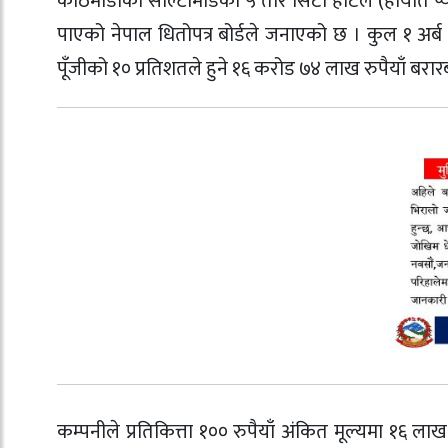
काठमाडौंको सोल्टीमोडको ५ तारे सिटी होटल (हायात प
पाएको नेपाल धितोपत्र बोर्डले जनाएको छ । कुल १ अर्
पूँजीको १० प्रतिशतले हुने १६ करोड ७४ लाख रुपैयाँ ब
कम्पनीले प्रतिकित्ता १०० रुपैयाँ अंकित मूल्यमा १६