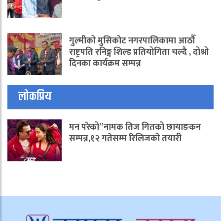
गुल्मीको मुसिकोट नगरपालिकामा आठौँ
राष्ट्रपति रनिङ्ग शिल्ड प्रतियोगिता चल्दै , दोश्रो
दिनका कार्यक्रम सम्पन्न
लोकप्रिय
मन परेको”नामक तिज गितको छायाङकन
सम्पन्न,१२ गतेसम्म रिलिजको तयारी