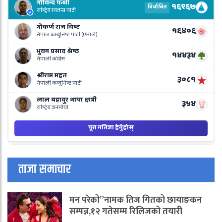
E
R
L
o
N
B
ताजा समाचार
मन परेको”नामक तिज गितको छायाङकन
सम्पन्न,१२ गतेसम्म रिलिजको तयारी