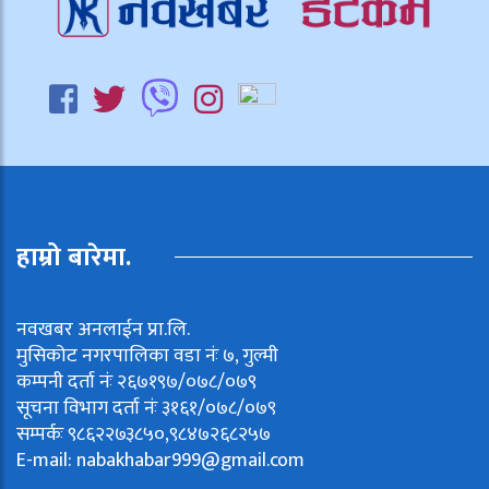
हाम्रो बारेमा.
नवखबर अनलाईन प्रा.लि.
मुसिकोट नगरपालिका वडा नंः ७, गुल्मी
कम्पनी दर्ता नंः २६७१९७/०७८/०७९
सूचना विभाग दर्ता नंः ३१६१/०७८/०७९
सम्पर्कः ९८६२२७३८५०,९८४७२६८२५७
E-mail:
nabakhabar999@gmail.com