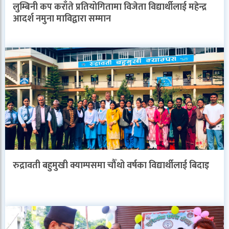
लुम्बिनी कप कराँते प्रतियोगितामा विजेता विद्यार्थीलाई महेन्द्र
आदर्श नमुना माविद्वारा सम्मान
रुद्रावती बहुमुखी क्याम्पसमा चौँथो वर्षका विद्यार्थीलाई बिदाइ