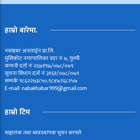
हाम्रो बारेमा.
नवखबर अनलाईन प्रा.लि.
मुसिकोट नगरपालिका वडा नंः ७, गुल्मी
कम्पनी दर्ता नंः २६७१९७/०७८/०७९
सूचना विभाग दर्ता नंः ३१६१/०७८/०७९
सम्पर्कः ९८६२२७३८५०,९८४७२६८२५७
E-mail:
nabakhabar999@gmail.com
हाम्रो टिम
सञ्चालक तथा ब्यवस्थापकः भुवन काफ्ले