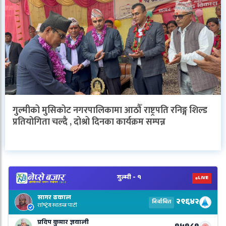
गुल्मीको मुसिकोट नगरपालिकामा आठौँ राष्ट्रपति रनिङ्ग शिल्ड
प्रतियोगिता चल्दै , दोश्रो दिनका कार्यक्रम सम्पन्न
V
N
E
R
L