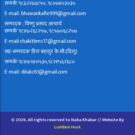
सम्पर्कः ९८६२२७३८५०, ९८०७४०३०३०
E-mail:
bhuwankafle999@gmail.com
सम्पादक ; विष्णु प्रसाद आचार्य
सम्पर्कः ९८४७२६८२५७, ९८५७०६८२५७
E-mail:
chakitbmc17@gmail.com
सह-सम्पादकः डिल बहादुर के.सी.(दिलु)
सम्पर्कः ९८४७५४०५३०,९८२१५६२६८०
E-mail:
dilukc61@gmail.com
© 2026, All rights reserved to Naba Khabar // Website By
Lumbini Host