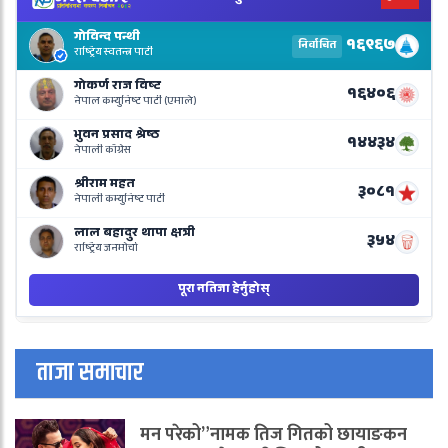
N
E
R
L
o
N
B
ताजा समाचार
मन परेको”नामक तिज गितको छायाङकन