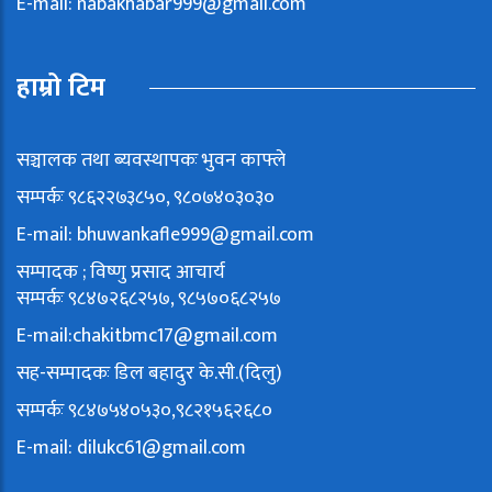
E-mail:
nabakhabar999@gmail.com
हाम्रो टिम
सञ्चालक तथा ब्यवस्थापकः भुवन काफ्ले
सम्पर्कः ९८६२२७३८५०, ९८०७४०३०३०
E-mail:
bhuwankafle999@gmail.com
सम्पादक ; विष्णु प्रसाद आचार्य
सम्पर्कः ९८४७२६८२५७, ९८५७०६८२५७
E-mail:
chakitbmc17@gmail.com
सह-सम्पादकः डिल बहादुर के.सी.(दिलु)
सम्पर्कः ९८४७५४०५३०,९८२१५६२६८०
E-mail:
dilukc61@gmail.com