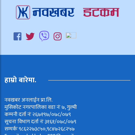
हाम्रो बारेमा.
नवखबर अनलाईन प्रा.लि.
मुसिकोट नगरपालिका वडा नंः ७, गुल्मी
कम्पनी दर्ता नंः २६७१९७/०७८/०७९
सूचना विभाग दर्ता नंः ३१६१/०७८/०७९
सम्पर्कः ९८६२२७३८५०,९८४७२६८२५७