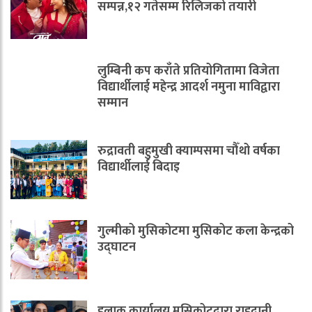
सम्पन्न,१२ गतेसम्म रिलिजको तयारी
लुम्बिनी कप कराँते प्रतियोगितामा विजेता
विद्यार्थीलाई महेन्द्र आदर्श नमुना माविद्वारा
सम्मान
रुद्रावती बहुमुखी क्याम्पसमा चौँथो वर्षका
विद्यार्थीलाई बिदाइ
गुल्मीको मुसिकोटमा मुसिकोट कला केन्द्रको
उद्घाटन
हुलाक कार्यालय मुसिकोटद्वारा राहदानी