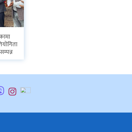
िकामा
्रतियोगिता
सम्पन्न