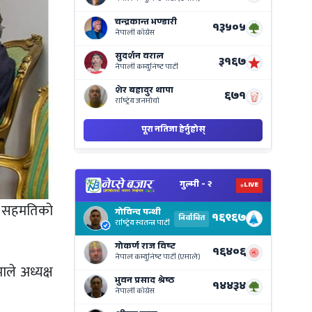
on
Nepse
Bajar
View
Nepal
Electi
रिय सहमतिको
Result
Live
on
ाले अध्यक्ष
Nepse
Bajar