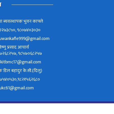
म
ा ब्यवस्थापकः भुवन काफ्ले
८६२२७३८५०, ९८०७४०३०३०
uwankafle999@gmail.com
ष्णु प्रसाद आचार्य
९८४७२६८२५७, ९८५७०६८२५७
akitbmc17@gmail.com
ः डिल बहादुर के.सी.(दिलु)
९८४७५४०५३०,९८२१५६२६८०
lukc61@gmail.com
 2026, All rights reserved to Naba Khabar // Website By
Lumbini Ho