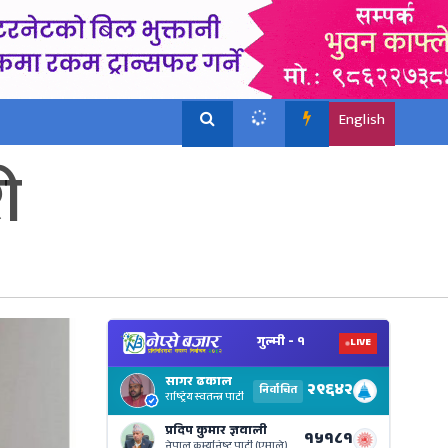
English
ी
View
Nepal
Electi
Result
Live