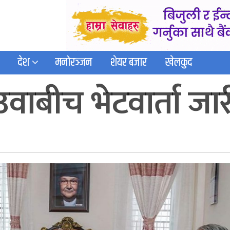
देश
मनोरञ्जन
शेयर बजार
खेलकुद
उवाबीच भेटवार्ता जार