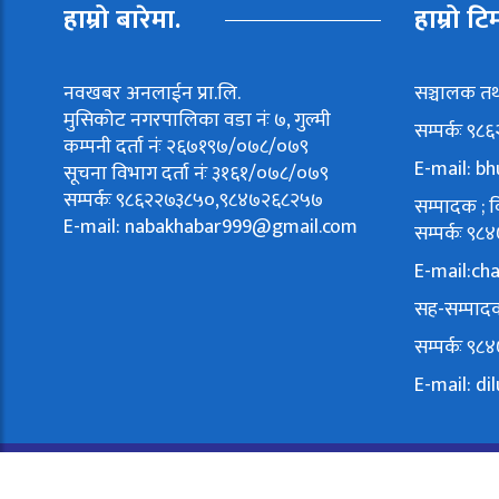
हाम्रो बारेमा.
हाम्रो टि
नवखबर अनलाईन प्रा.लि.
सञ्चालक तथ
मुसिकोट नगरपालिका वडा नंः ७, गुल्मी
सम्पर्कः ९
कम्पनी दर्ता नंः २६७१९७/०७८/०७९
E-mail:
bh
सूचना विभाग दर्ता नंः ३१६१/०७८/०७९
सम्पर्कः ९८६२२७३८५०,९८४७२६८२५७
सम्पादक ; वि
E-mail:
nabakhabar999@gmail.com
सम्पर्कः 
E-mail:
ch
सह-सम्पादक
सम्पर्कः 
E-mail:
di
©