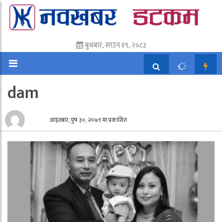
बुधबार, साउन १९, २०८३
dam
आइतबार, पुष ३०, २०७९ मा प्रकाशित