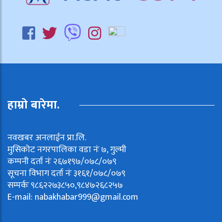
हाम्रो बारेमा.
नवखबर अनलाईन प्रा.लि.
मुसिकोट नगरपालिका वडा नंः ७, गुल्मी
कम्पनी दर्ता नंः २६७१९७/०७८/०७९
सूचना विभाग दर्ता नंः ३१६१/०७८/०७९
सम्पर्कः ९८६२२७३८५०,९८४७२६८२५७
E-mail:
nabakhabar999@gmail.com