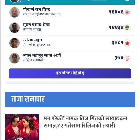
R
L
o
N
B
ताजा समाचार
मन परेको”नामक तिज गितको छायाङकन
सम्पन्न,१२ गतेसम्म रिलिजको तयारी