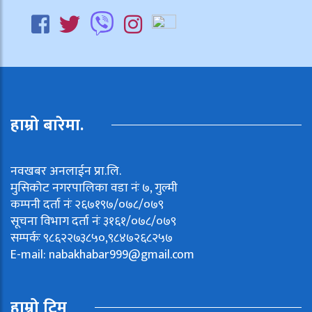
हाम्रो बारेमा.
नवखबर अनलाईन प्रा.लि.
मुसिकोट नगरपालिका वडा नंः ७, गुल्मी
कम्पनी दर्ता नंः २६७१९७/०७८/०७९
सूचना विभाग दर्ता नंः ३१६१/०७८/०७९
सम्पर्कः ९८६२२७३८५०,९८४७२६८२५७
E-mail:
nabakhabar999@gmail.com
हाम्रो टिम