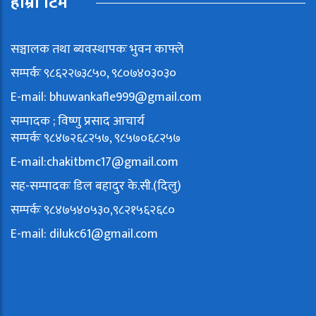
हाम्रो टिम
सञ्चालक तथा ब्यवस्थापकः भुवन काफ्ले
सम्पर्कः ९८६२२७३८५०, ९८०७४०३०३०
E-mail:
bhuwankafle999@gmail.com
सम्पादक ; विष्णु प्रसाद आचार्य
सम्पर्कः ९८४७२६८२५७, ९८५७०६८२५७
E-mail:
chakitbmc17@gmail.com
सह-सम्पादकः डिल बहादुर के.सी.(दिलु)
सम्पर्कः ९८४७५४०५३०,९८२१५६२६८०
E-mail:
dilukc61@gmail.com