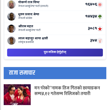
L
o
N
B
ताजा समाचार
मन परेको”नामक तिज गितको छायाङकन
सम्पन्न,१२ गतेसम्म रिलिजको तयारी