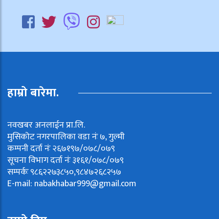
हाम्रो बारेमा.
नवखबर अनलाईन प्रा.लि.
मुसिकोट नगरपालिका वडा नंः ७, गुल्मी
कम्पनी दर्ता नंः २६७१९७/०७८/०७९
सूचना विभाग दर्ता नंः ३१६१/०७८/०७९
सम्पर्कः ९८६२२७३८५०,९८४७२६८२५७
E-mail:
nabakhabar999@gmail.com