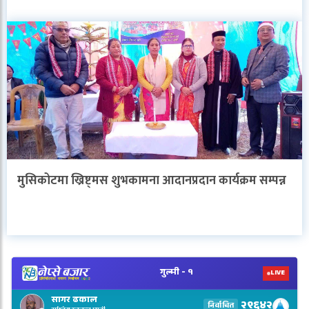
मुसिकोटमा ख्रिष्ट्मस शुभकामना आदानप्रदान कार्यक्रम सम्पन्न
V
N
E