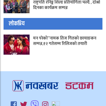
राष्ट्रपति रनिङ्ग शिल्ड प्रतियोगिता चल्दै , दोश्रो
दिनका कार्यक्रम सम्पन्न
लोकप्रिय
मन परेको”नामक तिज गितको छायाङकन
सम्पन्न,१२ गतेसम्म रिलिजको तयारी