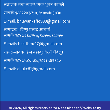
सञ्चालक तथा ब्यवस्थापकः भुवन काफ्ले
सम्पर्कः ९८६२२७३८५०, ९८०७४०३०३०
E-mail:
bhuwankafle999@gmail.com
सम्पादक ; विष्णु प्रसाद आचार्य
सम्पर्कः ९८४७२६८२५७, ९८५७०६८२५७
E-mail:
chakitbmc17@gmail.com
सह-सम्पादकः डिल बहादुर के.सी.(दिलु)
सम्पर्कः ९८४७५४०५३०,९८२१५६२६८०
E-mail:
dilukc61@gmail.com
© 2026, All rights reserved to Naba Khabar // Website By