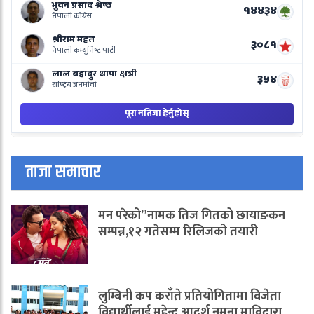
N
B
ताजा समाचार
मन परेको”नामक तिज गितको छायाङकन
सम्पन्न,१२ गतेसम्म रिलिजको तयारी
लुम्बिनी कप कराँते प्रतियोगितामा विजेता
विद्यार्थीलाई महेन्द्र आदर्श नमुना माविद्वारा