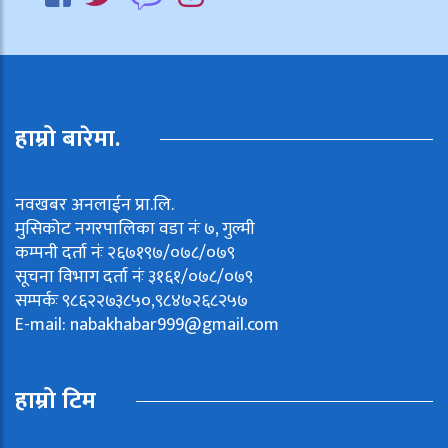
हाम्रो बारेमा.
नवखबर अनलाईन प्रा.लि.
मुसिकोट नगरपालिका वडा नंः ७, गुल्मी
कम्पनी दर्ता नंः २६७१९७/०७८/०७९
सूचना विभाग दर्ता नंः ३१६१/०७८/०७९
सम्पर्कः ९८६२२७३८५०,९८४७२६८२५७
E-mail:
nabakhabar999@gmail.com
हाम्रो टिम