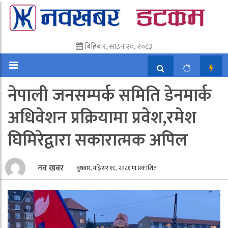
बिहिबार, साउन २०, २०८३
नेपाली जनसम्पर्क समिति डेनमार्क
अधिवेशन प्रक्रियामा प्रवेश,रमेश
घिमिरेद्वारा सकारात्मक अपिल
नव खबर
बुधबार, मङि्सर १८, २०८१ मा प्रकाशित