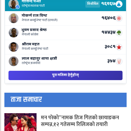
R
L
o
N
B
ताजा समाचार
मन परेको”नामक तिज गितको छायाङकन
सम्पन्न,१२ गतेसम्म रिलिजको तयारी