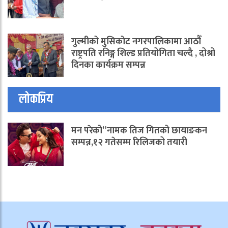
गुल्मीको मुसिकोट नगरपालिकामा आठौँ
राष्ट्रपति रनिङ्ग शिल्ड प्रतियोगिता चल्दै , दोश्रो
दिनका कार्यक्रम सम्पन्न
लोकप्रिय
मन परेको”नामक तिज गितको छायाङकन
सम्पन्न,१२ गतेसम्म रिलिजको तयारी