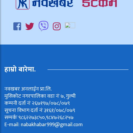
हाम्रो बारेमा.
नवखबर अनलाईन प्रा.लि.
मुसिकोट नगरपालिका वडा नंः ७, गुल्मी
कम्पनी दर्ता नंः २६७१९७/०७८/०७९
सूचना विभाग दर्ता नंः ३१६१/०७८/०७९
सम्पर्कः ९८६२२७३८५०,९८४७२६८२५७
E-mail:
nabakhabar999@gmail.com