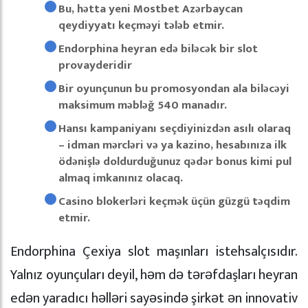
Bu, hətta yeni Mostbet Azərbaycan
qeydiyyatı keçməyi tələb etmir.
Endorphina heyran edə biləcək bir slot
provayderidir
Bir oyunçunun bu promosyondan ala biləcəyi
maksimum məbləğ 540 manadır.
Hansı kampaniyanı seçdiyinizdən asılı olaraq
– idman mərcləri və ya kazino, hesabınıza ilk
ödənişlə doldurduğunuz qədər bonus kimi pul
almaq imkanınız olacaq.
Casino blokerləri keçmək üçün güzgü təqdim
etmir.
Endorphina Çexiya slot maşınları istehsalçısıdır.
Yalnız oyunçuları deyil, həm də tərəfdaşları heyran
edən yaradıcı həlləri sayəsində şirkət ən innovativ