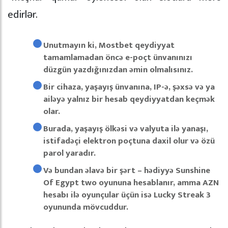
edirlər.
Unutmayın ki, Mostbet qeydiyyat
tamamlamadan öncə e-poçt ünvanınızı
düzgün yazdığınızdan əmin olmalısınız.
Bir cihaza, yaşayış ünvanına, IP-ə, şəxsə və ya
ailəyə yalnız bir hesab qeydiyyatdan keçmək
olar.
Burada, yaşayış ölkəsi və valyuta ilə yanaşı,
istifadəçi elektron poçtuna daxil olur və özü
parol yaradır.
Və bundan əlavə bir şərt – hədiyyə Sunshine
Of Egypt two oyununa hesablanır, amma AZN
hesabı ilə oyunçular üçün isə Lucky Streak 3
oyununda mövcuddur.