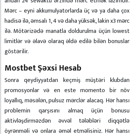
andan 24 sewaktu ərzində mərc etmək lazımdır.
Mərc – eyni akkumulyatorlarda üç və ya daha çox
hadisə ilə, əmsalı 1, 4 və daha yüksək, lakin x3 mərc
ilə. Mötərizədə manatla doldurulma üçün lowest
limitlər və əlavə olaraq əldə edilə bilən bonuslar
göstərilir.
Mostbet Şəxsi Hesab
Sonra qeydiyyatdan keçmiş müştəri klubdan
promosyonlar və en este momento bir növ
loyallıq, məsələn, pulsuz mərclər alacaq. Hər hansı
problemin qarşısını almaq üçün bonusu
aktivləşdirməzdən əvvəl tələbləri diqqətlə
öyrənməli və onlara əməl etməlisiniz. Hər hansı