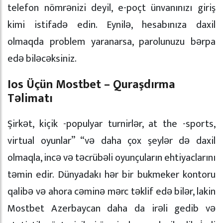
telefon nömrənizi deyil, e-poçt ünvanınızı giriş
kimi istifadə edin. Eynilə, hesabınıza daxil
olmaqda problem yaranarsa, parolunuzu bərpa
edə biləcəksiniz.
Ios Üçün Mostbet – Quraşdırma
Təlimatı
Şirkət, kiçik -populyar turnirlər, at the -sports,
virtual oyunlar” “və daha çox şeylər də daxil
olmaqla, incə və təcrübəli oyunçuların ehtiyaclarını
təmin edir. Dünyadakı hər bir bukmeker kontoru
qalibə və ahora cəminə mərc təklif edə bilər, lakin
Mostbet Azerbaycan daha da irəli gedib və