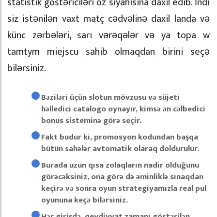
statistik göstəriciləri öz siyahısına daxil edib. İndi
siz istənilən vaxt matç cədvəlinə daxil landa və
künc zərbələri, sarı vərəqələr və ya topa w
tamtym miejscu sahib olmaqdan birini seçə
bilərsiniz.
Bəziləri üçün slotun mövzusu və süjeti
həlledici catalogo oynayır, kimsə ən cəlbedici
bonus sisteminə görə seçir.
Fakt budur ki, promosyon kodundan başqa
bütün sahələr avtomatik olaraq doldurulur.
Burada uzun qısa zolaqların nadir olduğunu
görəcəksiniz, ona görə də əminliklə sınaqdan
keçirə və sonra oyun strategiyamızla real pul
oyununa keçə bilərsiniz.
Hər girişdə, qeydiyyat zamanı göstərilən,