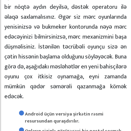
bir nöqtə aydın deyilsə, dəstək operatoru ilə
əlaqə saxlamalısınız. Əgər siz mərc oyunlarında
yenisinizsə və bukmeker kontorunda nəyə mərc
edəcəyinizi bilmirsinizsə, mərc mexanizmini başa
düşməlisiniz. İstənilən təcrübəli oyunçu sizə ən
çətin hissənin başlama olduğunu söyləyəcək. Buna
görə də, aşağıdakı məsləhətlər en yeni bahisçilərə
oyunu çox itkisiz oynamağa, eyni zamanda
mümkün qədər səmərəli qazanmağa kömək
edəcək.
Android üçün versiya şirkətin rəsmi
resursundan quraşdırılır.
Onların sizinlə görüşəcəyi bir portal seçmək