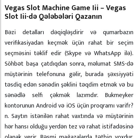
Vegas Slot Machine Game Iii – Vegas
Slot Iii-də Qələbələri Qazanın
Bəzi detalları dəqiqləşdirir və qumarbazın
verifikasiyadan keçmək üçün rahat bir seçim
seçməsini təklif edir (Skype və WhatsApp ilə).
Söhbət başa çatdıqdan sonra, məlumat SMS-də
müştərinin telefonuna gəlir, burada şəxsiyyəti
təsdiq edən sənədin şəklini təqdim etmək və bu
sənədlə selfi çəkmək lazımdır. Bukmeyker
kontorunun Android və iOS üçün proqramı varifr?
n. Saytın istənilən rahat vaxtında və müştərinin
hər hansı olduğu yerdən tez və rahat istifadəsinə
olanak verir. Rəsmi mağazalarda tətbiq yoxdur,