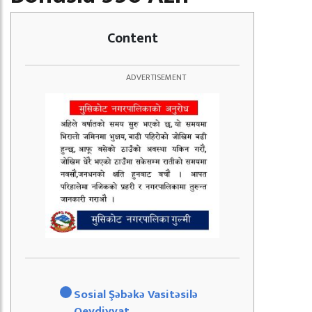
Content
Sosial Şəbəkə Vasitəsilə
Qeydiyyat