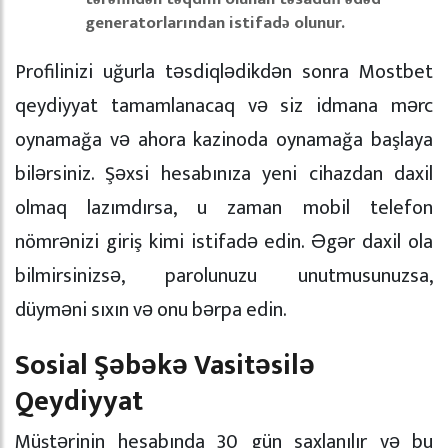
generatorlarından istifadə olunur.
Profilinizi uğurla təsdiqlədikdən sonra Mostbet
qeydiyyat tamamlanacaq və siz idmana mərc
oynamağa və ahora kazinoda oynamağa başlaya
bilərsiniz. Şəxsi hesabınıza yeni cihazdan daxil
olmaq lazımdırsa, u zaman mobil telefon
nömrənizi giriş kimi istifadə edin. Əgər daxil ola
bilmirsinizsə, parolunuzu unutmusunuzsa,
düyməni sıxın və onu bərpa edin.
Sosial Şəbəkə Vasitəsilə
Qeydiyyat
Müştərinin hesabında 30 gün saxlanılır və bu