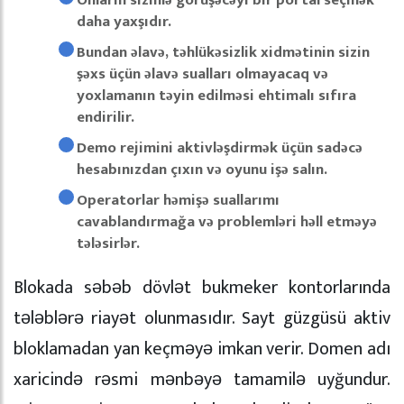
daha yaxşıdır.
Bundan əlavə, təhlükəsizlik xidmətinin sizin
şəxs üçün əlavə sualları olmayacaq və
yoxlamanın təyin edilməsi ehtimalı sıfıra
endirilir.
Demo rejimini aktivləşdirmək üçün sadəcə
hesabınızdan çıxın və oyunu işə salın.
Operatorlar həmişə suallarımı
cavablandırmağa və problemləri həll etməyə
tələsirlər.
Blokada səbəb dövlət bukmeker kontorlarında
tələblərə riayət olunmasıdır. Sayt güzgüsü aktiv
bloklamadan yan keçməyə imkan verir. Domen adı
xaricində rəsmi mənbəyə tamamilə uyğundur.