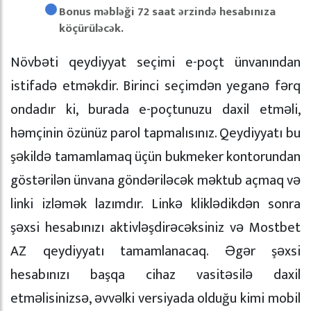
Bonus məbləği 72 saat ərzində hesabınıza
köçürüləcək.
Növbəti qeydiyyat seçimi e-poçt ünvanından
istifadə etməkdir. Birinci seçimdən yeganə fərq
ondadır ki, burada e-poçtunuzu daxil etməli,
həmçinin özünüz parol tapmalısınız. Qeydiyyatı bu
şəkildə tamamlamaq üçün bukmeker kontorundan
göstərilən ünvana göndəriləcək məktub açmaq və
linki izləmək lazımdır. Linkə kliklədikdən sonra
şəxsi hesabınızı aktivləşdirəcəksiniz və Mostbet
AZ qeydiyyatı tamamlanacaq. Əgər şəxsi
hesabınızı başqa cihaz vasitəsilə daxil
etməlisinizsə, əvvəlki versiyada olduğu kimi mobil