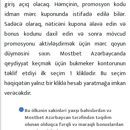
giriş açıq olacaq. Həmçinin, promosyon kodu
idman mərc kuponunda istifadə edilə bilər.
Sadəcə olaraq, nəticəni kupona əlavə edin və
bonus kodunu daxil edin və sonra mövcud
promosyonu aktivləşdirmək üçün mərc qoyun
düyməsini sıxın. Mostbet Azərbaycanda
qeydiyyat keçmək üçün bukmeker kontorunun
təklif etdiyi ilk seçim 1 kliklədir. Bu seçim
həqiqətən yalnız bir kliklə hesab yaratmağa imkan
verəcəkdir.
Bu ölkənin sakinləri yaxşı bahislərdən və
Mostbet Azərbaycan tərəfindən təqdim
olunan olduqca fərqli və maraqlı bonuslardan