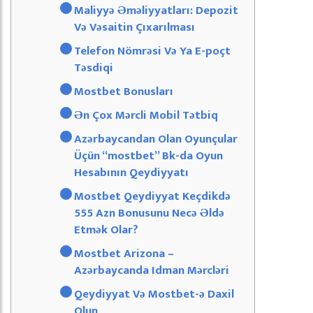
Maliyyə Əməliyyatları: Depozit
Və Vəsaitin Çıxarılması
Telefon Nömrəsi Və Ya E-poçt
Təsdiqi
Mostbet Bonusları
Ən Çox Mərcli Mobil Tətbiq
Azərbaycandan Olan Oyunçular
Üçün “mostbet” Bk-da Oyun
Hesabının Qeydiyyatı
Mostbet Qeydiyyat Keçdikdə
555 Azn Bonusunu Necə Əldə
Etmək Olar?
Mostbet Arizona –
Azərbaycanda Idman Mərcləri
Qeydiyyat Və Mostbet-ə Daxil
Olun