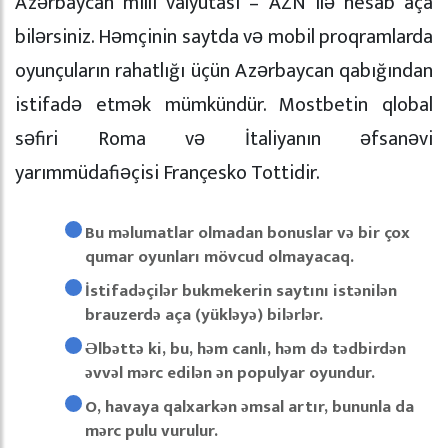
Azərbaycan milli valyutası – AZN ilə hesab aça
bilərsiniz. Həmçinin saytda və mobil proqramlarda
oyunçuların rahatlığı üçün Azərbaycan qabığından
istifadə etmək mümkündür. Mostbetin qlobal
səfiri Roma və İtaliyanın əfsanəvi
yarımmüdafiəçisi Françesko Tottidir.
Bu məlumatlar olmadan bonuslar və bir çox
qumar oyunları mövcud olmayacaq.
İstifadəçilər bukmekerin saytını istənilən
brauzerdə aça (yükləyə) bilərlər.
Əlbəttə ki, bu, həm canlı, həm də tədbirdən
əvvəl mərc edilən ən populyar oyundur.
O, havaya qalxarkən əmsal artır, bununla da
mərc pulu vurulur.