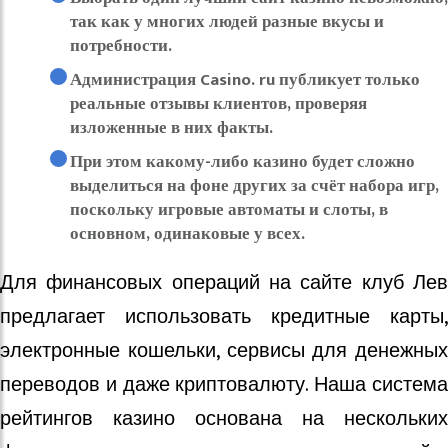
так как у многих людей разные вкусы и
потребности.
Администрация Casino. ru публикует только
реальные отзывы клиентов, проверяя
изложенные в них факты.
При этом какому-либо казино будет сложно
выделиться на фоне других за счёт набора игр,
поскольку игровые автоматы и слоты, в
основном, одинаковые у всех.
Для финансовых операций на сайте клуб Лев
предлагает использовать кредитные карты,
электронные кошельки, сервисы для денежных
переводов и даже криптовалюту. Наша система
рейтингов казино основана на нескольких