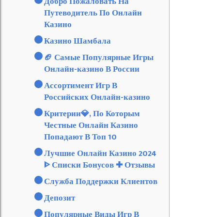
Добро Пожаловать На
Путеводитель По Онлайн
Казино
Казино Шамбала
🏈 Самые Популярные Игры
Онлайн-казино В России
Ассортимент Игр В
Российских Онлайн-казино
Критерии💎, По Которым
Честные Онлайн Казино
Попадают В Топ 10
Лучшие Онлайн Казино 2024
ᐈ Списки Бонусов ✚ Отзывы
Служба Поддержки Клиентов
Депозит
Популярные Виды Игр В