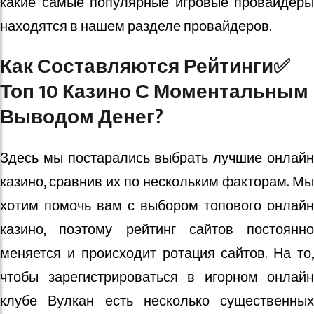
какие самые популярные игровые провайдеры
находятся в нашем разделе провайдеров.
Как Составляются Рейтинги✅
Топ 10 Казино С Моментальным
Выводом Денег?
Здесь мы постарались выбрать лучшие онлайн
казино, сравнив их по нескольким факторам. Мы
хотим помочь вам с выбором топового онлайн
казино, поэтому рейтинг сайтов постоянно
меняется и происходит ротация сайтов. На то,
чтобы зарегистрироваться в игорном онлайн
клубе Вулкан есть несколько существенных