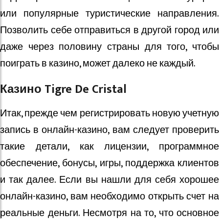
или популярные туристические направления.
Позволить себе отправиться в другой город или
даже через половину страны для того, чтобы
поиграть в казино, может далеко не каждый.
Казино Tigre De Cristal
Итак, прежде чем регистрировать новую учетную
запись в онлайн-казино, вам следует проверить
такие детали, как лицензии, программное
обеспечение, бонусы, игры, поддержка клиентов
и так далее. Если вы нашли для себя хорошее
онлайн-казино, вам необходимо открыть счет на
реальные деньги. Несмотря на то, что основное