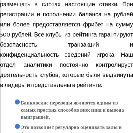
размещать в слотах настоящие ставки. При
регистрации и пополнении баланса на рублей
или более предоставляется фрибет на сумму
500 рублей. Все клубы из рейтинга гарантируют
безопасность транзакций и
конфиденциальность сведений игрока. Наш
отдел аналитики постоянно контролирует
деятельность клубов, которые были выдвинуты
в лидеры и представлены в рейтинге.
Банковские переводы являются одним из
самых простых способов внесения и вывода
выигрышей.
Это позволяет регулярно оценивать залы и