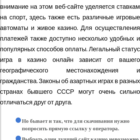
внимание на этом веб-сайте уделяется ставкам
на спорт, здесь также есть различные игровые
автоматы и живое казино. Для осуществления
платежей также доступно несколько удобных и
популярных способов оплаты. Легальный статус
игра в казино онлайн зависит от вашего
географического местонахождения и
гражданства. Законы об азартных играх в разных
странах бывшего СССР могут очень сильно
отличаться друг от друга.
Но бывает и так, что для скачивания нужно
попросить прямую ссылку у оператора.
Выбрать один лучший сайт казино невозможно,