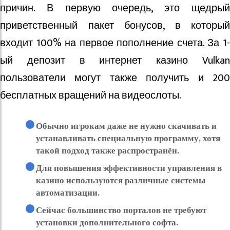
причин. В первую очередь, это щедрый
приветственный пакет бонусов, в который
входит 100% на первое пополнение счета. За 1-
ый депозит в интернет казино Vulkan
пользователи могут также получить и 200
бесплатных вращений на видеослоты.
Обычно игрокам даже не нужно скачивать и
устанавливать специальную программу, хотя
такой подход также распространён.
Для повышения эффективности управления в
казино используются различные системы
автоматизации.
Сейчас большинство порталов не требуют
установки дополнительного софта.