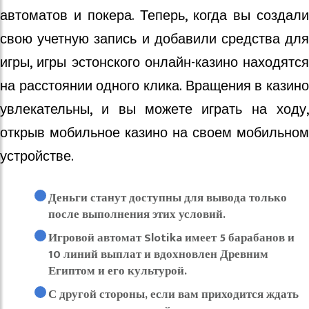
автоматов и покера. Теперь, когда вы создали
свою учетную запись и добавили средства для
игры, игры эстонского онлайн-казино находятся
на расстоянии одного клика. Вращения в казино
увлекательны, и вы можете играть на ходу,
открыв мобильное казино на своем мобильном
устройстве.
Деньги станут доступны для вывода только
после выполнения этих условий.
Игровой автомат Slotika имеет 5 барабанов и
10 линий выплат и вдохновлен Древним
Египтом и его культурой.
С другой стороны, если вам приходится ждать