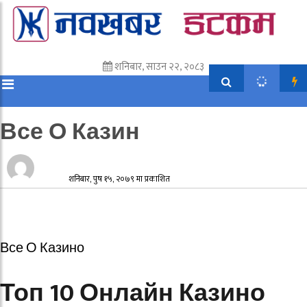
शनिबार, साउन २२, २०८३
Все О Казин
शनिबार, पुष १५, २०७९ मा प्रकाशित
Все О Казино
Топ 10 Онлайн Казино