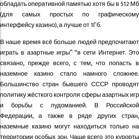
обладать оперативной памятью хотя бы в 512 Мб
(для самых простых по графическому
интерфейсу казино), а лучше от 1Гб.
В наше время всё больше людей предпочитают
играть в азартные игры” “в сети Интернет. Это
связано, прежде всего, с тем, что попасть в
наземное казино стало намного сложнее.
Большинство стран бывшего СССР проводят
политику жёсткого контроля сферы азартных игр
и борьбы с лудоманией. В Российской
Федерации, а также в ряде других стран,
наземные казино могут находиться только на
территории особых зон. Чаще всего это курорты