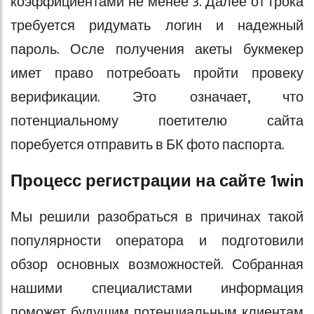
коэффициентами не менее 3. Далее от грока
требуется ридумать логин и надежный
пароль. Осле получения акеты букмекер
имет право потребоать пройти провеку
верификации. Это означает, что
потенциальному поетителю сайта
поребуется отправить в БК фото паспорта.
Процесс регистрации на сайте 1win
Мы решили разобраться в причинах такой
популярности оператора и подготовили
обзор основных возможностей. Собранная
нашими специалистами информация
поможет будущим потенциальным клиентам