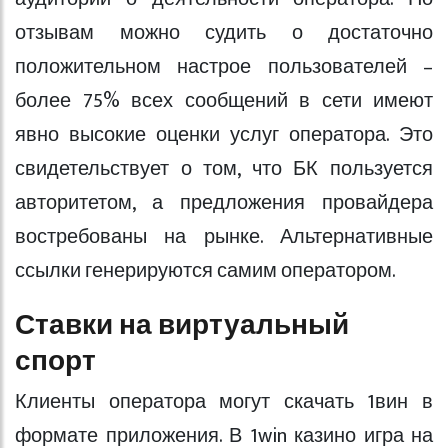
отзывам можно судить о достаточно
положительном настрое пользователей –
более 75% всех сообщений в сети имеют
явно высокие оценки услуг оператора. Это
свидетельствует о том, что БК пользуется
авторитетом, а предложения провайдера
востребованы на рынке. Альтернативные
ссылки генерируются самим оператором.
Ставки на виртуальный
спорт
Клиенты оператора могут скачать 1вин в
формате приложения. В 1win казино игра на