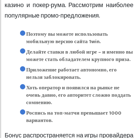
казино и покер-рума. Рассмотрим наиболее
популярные промо-предложения.
Поэтому вы можете использовать
мобильную версию сайта 1win.
Делайте ставки в любой игре – и именно вы
можете стать обладателем крупного приза.
Приложение работает автономно, его
нельзя заблокировать.
Хоть оператор и появился на рынке не
очень давно, его авторитет сложно поддать
сомнению.
Роспись на топ-матчи превышает 1000
вариантов.
Бонус распространяется на игры провайдера