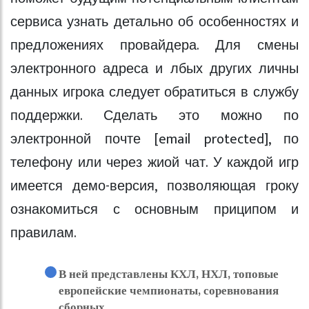
сервиса узнать детально об особенностях и
предложениях провайдера. Для смены
электронного адреса и лбых других личны
данных игрока следует обратиться в службу
поддержки. Сделать это можно по
электронной почте [email protected], по
телефону или через жиой чат. У каждой игр
имеется демо-версия, позволяющая гроку
ознакомиться с основным приципом и
правилам.
В ней представлены КХЛ, НХЛ, топовые
европейские чемпионаты, соревнования
сборных.