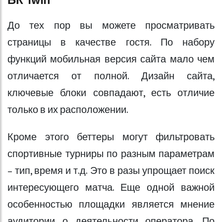
БК 1win
До тех пор вы можете просматривать
страницы в качестве гостя. По набору
функций мобильная версия сайта мало чем
отличается от полной. Дизайн сайта,
ключевые блоки совпадают, есть отличие
только в их расположении.
Кроме этого беттеры могут фильтровать
спортивные турниры по разным параметрам
– тип, время и т.д. Это в разы упрощает поиск
интересующего матча. Еще одной важной
особенностью площадки является мнение
аудитории о деятельности оператора. По