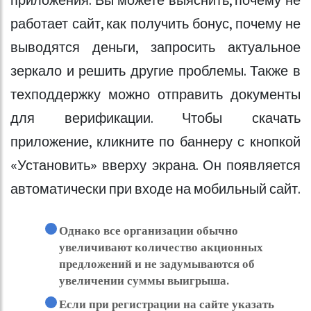
приложения. Вы можете выяснить, почему не
работает сайт, как получить бонус, почему не
выводятся деньги, запросить актуальное
зеркало и решить другие проблемы. Также в
техподдержку можно отправить документы
для верификации. Чтобы скачать
приложение, кликните по баннеру с кнопкой
«Установить» вверху экрана. Он появляется
автоматически при входе на мобильный сайт.
Однако все организации обычно
увеличивают количество акционных
предложений и не задумываются об
увеличении суммы выигрыша.
Если при регистрации на сайте указать