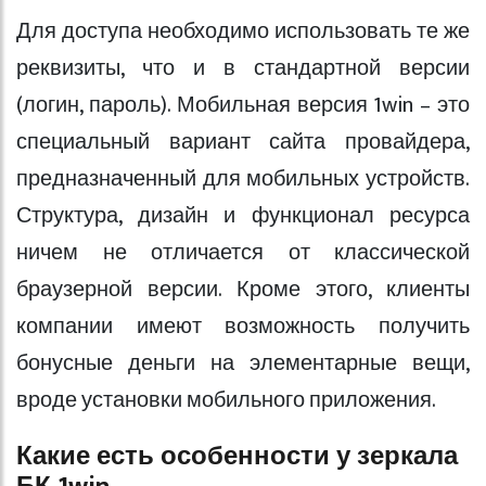
Для доступа необходимо использовать те же
реквизиты, что и в стандартной версии
(логин, пароль). Мобильная версия 1win – это
специальный вариант сайта провайдера,
предназначенный для мобильных устройств.
Структура, дизайн и функционал ресурса
ничем не отличается от классической
браузерной версии. Кроме этого, клиенты
компании имеют возможность получить
бонусные деньги на элементарные вещи,
вроде установки мобильного приложения.
Какие есть особенности у зеркала