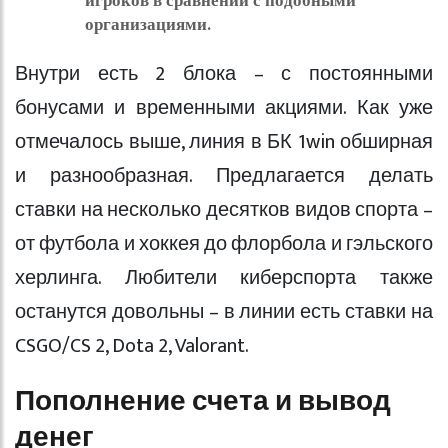
игроков в сравнении с подобными
организациями.
Внутри есть 2 блока – с постоянными
бонусами и временными акциями. Как уже
отмечалось выше, линия в БК 1win обширная
и разнообразная. Предлагается делать
ставки на несколько десятков видов спорта –
от футбола и хоккея до флорбола и гэльского
херлинга. Любители киберспорта также
останутся довольны – в линии есть ставки на
CSGO/CS 2, Dota 2, Valorant.
Пополнение счета и вывод
денег