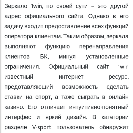
Зеркало 1win, по своей сути – это другой
адрес официального сайта. Однако в его
задачу входит предоставление всех функций
оператора клиентам. Таким образом, зеркала
выполняют функцию перенаправления
клиентов БК, минуя установленные
ограничения. Официальный сайт 1win
известный интернет ресурс,
предотавляющий возможность сделать
ставки на спорт, а таже сыграть в онлайн
казино. Его отличает интуитивно-понятный
интерфес и яркий дизайн. В категории
разделе V-sport пользователь обнаружит